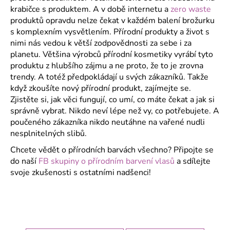
krabičce s produktem. A v době internetu a
zero waste
produktů opravdu nelze čekat v každém balení brožurku
s komplexním vysvětlením. Přírodní produkty a život s
nimi nás vedou k větší zodpovědnosti za sebe i za
planetu. Většina výrobců přírodní kosmetiky vyrábí tyto
produktu z hlubšího zájmu a ne proto, že to je zrovna
trendy. A totéž předpokládají u svých zákazníků. Takže
když zkoušíte nový přírodní produkt, zajímejte se.
Zjistěte si, jak věci fungují, co umí, co máte čekat a jak si
správně vybrat. Nikdo neví lépe než vy, co potřebujete. A
poučeného zákazníka nikdo neutáhne na vařené nudli
nesplnitelných slibů.
Chcete vědět o přírodních barvách všechno? Připojte se
do naší
FB skupiny o přírodním barvení vlasů
a sdílejte
svoje zkušenosti s ostatními nadšenci!