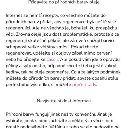
č
Přidáváte do přírodních barev oleje
u
j
Internet se hemží recepty, co všechno můžete do
e
přírodních barev přidat, aby regenerace byla ještě více
m
regenerující. Ale ne všechno je, bohužel, ku prospěchu
e
věci. Zrovna oleje jsou dost problematické, protože sice
regenerují skutečně pěkně, ale zároveň snižují barvící
schopnost velké většiny směsí. Pokud chcete
regenerovat, udělejte si olejový zábal mimo barvení
nebo ho přidejte ke
cassii
. Ale pokud vám jde o opravdu
pěkný a sytý odstín, případně chcete třeba ještě zakrýt
šediny, tak na oleje zapomeňte. Co a za jakých podmínek
můžete do přírodních barev přidat, abyste dosáhli stále
perfektního výsledku, si můžete
přečíst tady
.
Nezjistíte si dost informací
Přírodní barvy fungují jinak než ty konvenční. Jinak je
vybíráte, jinak s nimi zacházíte a některých věcí s nimi
prostě nedosáhnete. Většinu z toho se ale nedozvíte na