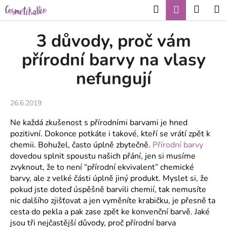
K
Přejít
Hledat
Nákup
M
Přihlášení
CZK
na
o
obsah
Zpět
Zpět
košík
š
3 důvody, proč vám
í
C
přírodní barvy na vlasy
k
o
nefungují
p
o
26.6.2019
t
ř
Ne každá zkušenost s přírodními barvami je hned
e
pozitivní. Dokonce potkáte i takové, kteří se vrátí zpět k
chemii. Bohužel, často úplně zbytečně.
Přírodní barvy
b
dovedou splnit spoustu našich přání, jen si musíme
u
zvyknout, že to není “přírodní ekvivalent” chemické
j
barvy, ale z velké části úplně jiný produkt. Myslet si, že
e
pokud jste doteď úspěšně barvili chemií, tak nemusíte
t
nic dalšího zjišťovat a jen vyměníte krabičku, je přesně ta
e
cesta do pekla a pak zase zpět ke konvenční barvě. Jaké
jsou tři nejčastější důvody, proč přírodní barva
n