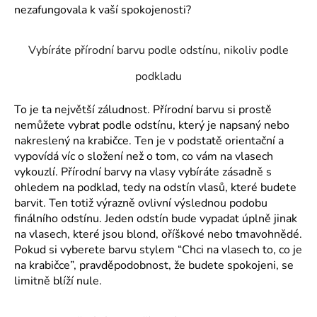
nezafungovala k vaší spokojenosti?
a
j
Vybíráte přírodní barvu podle odstínu, nikoliv podle
í
t
podkladu
?
To je ta největší záludnost. Přírodní barvu si prostě
nemůžete vybrat podle odstínu, který je napsaný nebo
nakreslený na krabičce. Ten je v podstatě orientační a
vypovídá víc o složení než o tom, co vám na vlasech
HLEDAT
vykouzlí. Přírodní barvy na vlasy vybíráte zásadně s
ohledem na podklad, tedy na odstín vlasů, které budete
barvit. Ten totiž výrazně ovlivní výslednou podobu
finálního odstínu. Jeden odstín bude vypadat úplně jinak
D
na vlasech, které jsou blond, oříškové nebo tmavohnědé.
o
Pokud si vyberete barvu stylem “Chci na vlasech to, co je
p
na krabičce”, pravděpodobnost, že budete spokojeni, se
o
limitně blíží nule.
r
u