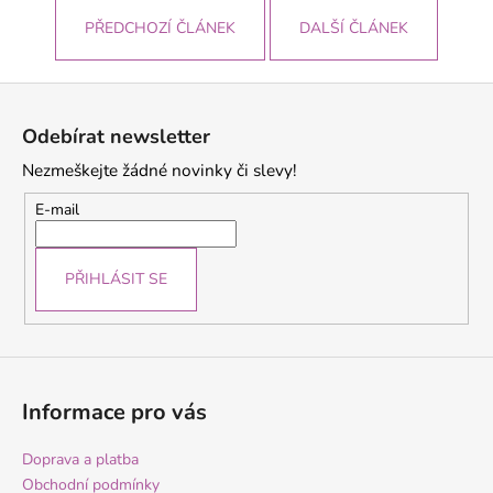
PŘEDCHOZÍ ČLÁNEK
DALŠÍ ČLÁNEK
Z
á
Odebírat newsletter
p
Nezmeškejte žádné novinky či slevy!
a
t
E-mail
í
PŘIHLÁSIT SE
Informace pro vás
Doprava a platba
Obchodní podmínky