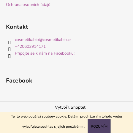
Ochrana osobních údajů
Kontakt
cosmetikabio
@
cosmetikabio.cz
+420603914171
Připojte se k nám na Facebooku!
Facebook
Vytvořil Shoptet
Copyright 2026
Česká přírodní kosmetika CosmetikaBio
.
Tento web používá soubory cookie. Dalším procházením tohoto webu
Všechna práva vyhrazena.
vyjadřujete souhlas s jejich používáním.
ROZUMÍM