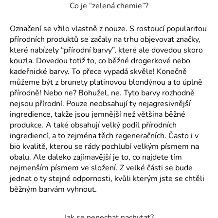
Co je “zelená chemie”?
a
j
Označení se vžilo vlastně z nouze. S rostoucí popularitou
í
přírodních produktů se začaly na trhu objevovat značky,
t
které nabízely “přírodní barvy”, které ale dovedou skoro
?
kouzla. Dovedou totiž to, co běžné drogerkové nebo
kadeřnické barvy. To přece vypadá skvěle! Konečně
můžeme být z brunety platinovou blondýnou a to úplně
přírodně! Nebo ne? Bohužel, ne. Tyto barvy rozhodně
nejsou přírodní. Pouze neobsahují ty nejagresivnější
HLEDAT
ingredience, takže jsou jemnější než většina běžné
produkce. A také obsahují velký podíl přírodních
ingrediencí, a to zejména těch regeneračních. Často i v
bio kvalitě, kterou se rády pochlubí velkým písmem na
D
obalu. Ale daleko zajímavější je to, co najdete tím
o
nejmenším písmem ve složení. Z velké části se bude
p
jednat o ty stejné odpornosti, kvůli kterým jste se chtěli
o
běžným barvám vyhnout.
r
u
Jak se nenechat nachytat?