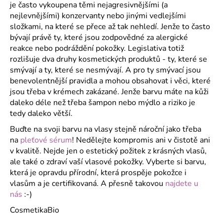
je často vykoupena těmi nejagresivnějšími (a
nejlevnějšími) konzervanty nebo jinými vedlejšími
složkami, na které se přece až tak nehledí. Jenže to často
bývají právě ty, které jsou zodpovědné za alergické
reakce nebo podráždění pokožky. Legislativa totiž
rozlišuje dva druhy kosmetických produktů - ty, které se
smývají a ty, které se nesmývají. A pro ty smývací jsou
benevolentnější pravidla a mohou obsahovat i věci, které
jsou třeba v krémech zakázané. Jenže barvu máte na kůži
daleko déle než třeba šampon nebo mýdlo a riziko je
tedy daleko větší.
Buďte na svoji barvu na vlasy stejně nároční jako třeba
na
pleťové sérum
! Nedělejte kompromis ani v čistotě ani
v kvalitě. Nejde jen o estetický požitek z krásných vlasů,
ale také o zdraví vaší vlasové pokožky. Vyberte si barvu,
která je opravdu přírodní, která prospěje pokožce i
vlasům a je certifikovaná. A přesně takovou
najdete u
nás
:-)
CosmetikaBio