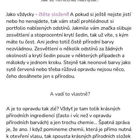
č
u
j
Jako vždycky -
čtěte složení
! A pokud si ještě nejste jistí
e
nebo ho nenajdete, tak vám stačí prohlédnout si
m
portfolio nabízených odstínů. Jakmile vám značka slibuje
e
zesvětlení a stoprocentní krytí šedin, tak už víte, s kým
máte tu čest. Ani jedno totiž čistě přírodní barvy
nezvládnou. Zesvětlení o několik odstínů za žádných
okolností a krytí šedin pouze v některých případech a
málokdy v jednom kroku. Stejně tak neonové barvy jako
sytě červená nebo třeba růžová opravdu nejsou něco,
čeho dosáhnete jen s přírodou.
A vadí to vlastně?
A je to opravdu tak zlé? Vždyť je tam tolik krásných
přírodních ingrediencí (často i víc než v opravdu
přírodních barvách) a jen trochu chemie… Špatná zpráva
je, že ano. I když pomineme chemii, která je přímo nutná
k otevření vlasu, tak spousta krásných přírodních složek