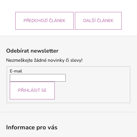
PŘEDCHOZÍ ČLÁNEK
DALŠÍ ČLÁNEK
Z
á
Odebírat newsletter
p
Nezmeškejte žádné novinky či slevy!
a
t
E-mail
í
PŘIHLÁSIT SE
Informace pro vás