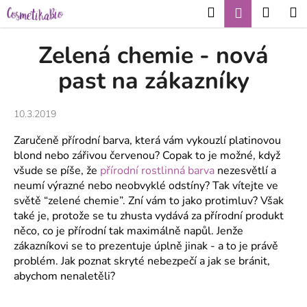
K
Přejít
Hledat
Nákup
M
Přihlášení
CZK
na
o
obsah
Zpět
Zpět
košík
š
Zelená chemie - nová
í
C
past na zákazníky
k
o
p
10.3.2019
o
Zaručeně přírodní barva, která vám vykouzlí platinovou
t
blond nebo zářivou červenou? Copak to je možné, když
ř
všude se píše, že
přírodní rostlinná barva
nezesvětlí a
e
neumí výrazné nebo neobvyklé odstíny? Tak vítejte ve
b
světě “zelené chemie”. Zní vám to jako protimluv? Však
u
také je, protože se tu zhusta vydává za přírodní produkt
něco, co je přírodní tak maximálně napůl. Jenže
j
zákazníkovi se to prezentuje úplně jinak - a to je právě
e
problém. Jak poznat skryté nebezpečí a jak se bránit,
t
abychom nenaletěli?
e
n