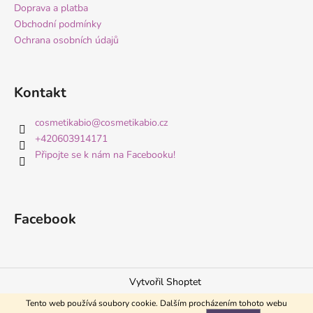
Doprava a platba
Obchodní podmínky
Ochrana osobních údajů
Kontakt
cosmetikabio
@
cosmetikabio.cz
+420603914171
Připojte se k nám na Facebooku!
Facebook
Vytvořil Shoptet
Copyright 2026
Česká přírodní kosmetika CosmetikaBio
.
Tento web používá soubory cookie. Dalším procházením tohoto webu