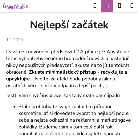
K
Přejít
Hledat
Nákup
M
Přihlášení
CZK
na
o
obsah
Zpět
Zpět
košík
š
Nejlepší začátek
í
C
k
1.1.2020
o
p
Dáváte si novoroční předsevzetí? A plníte je? Abyste se
o
letos vyhnuli zbytečnému hromadění nových a následně
t
nikdy nepoužitých předsevzetí, zkuste na to jít tentokrát
obráceně.
Zkuste minimalistický přístup - recyklujte a
ř
upcyklujte
. Uvidíte, že efekt bude podobný jako u
e
ostatních věcí - snížení odpadu a lepší pocit ;-)
b
Jestli vám chybí inspirace, tak tady máte pár nápadů
u
j
Stále prohlubujte svoje znalosti o přírodní
e
kosmetice, ať si dovedete vybrat to nejlepší podle
sebe a nejste odkázáni na reklamní a marketingové
t
pohádky. Budeme vám v tom celý další rok
e
pomáhat
na našem blogu
, kde najdete spoustu
n