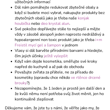
užitečných informací
a
Dál nám pomáhejte redukovat zbytečné obaly a
j
když si budete moci vybrat, nakupujte produkty bez
í
zbytečných obalů jako je třeba naše
konjak
houbička
nebo
deo krystal alun
.
t
Své pokožce dopřávejte stále to nejlepší a mějte
?
vždy v zásobě alespoň jeden naprosto nedráždivý a
hypoalergenní non toxic produkt jako je třeba
i+m
Freistil mycí gel a šampon
v jednom
Vlasy si dál barvěte přírodními barvami a hledejte,
čím jejich účinky
ještě vylepšit
HLEDAT
Když vám dojde kosmetika, směřujte své kroky
napřed do kuchyně a až pak do obchodu
Považujte zvířata za přátele, ne za přísadu do
kosmetiky (opravdu chce někdo
ve rtěnce drcené
D
brouky
?)
o
Nezapomínejte, že 1.leden je prostě jen další den a
p
že kvůli němu není potřeba svůj život měnit, jen ho
o
kontinuálně zlepšovat
r
u
Děkujeme vám, že jste tu s námi, že věříte jako my, že