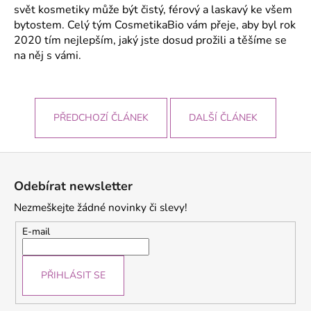
č
svět kosmetiky může být čistý, férový a laskavý ke všem
u
bytostem. Celý tým CosmetikaBio vám přeje, aby byl rok
j
2020 tím nejlepším, jaký jste dosud prožili a těšíme se
e
na něj s vámi.
m
e
PŘEDCHOZÍ ČLÁNEK
DALŠÍ ČLÁNEK
Z
á
Odebírat newsletter
p
Nezmeškejte žádné novinky či slevy!
a
t
E-mail
í
PŘIHLÁSIT SE