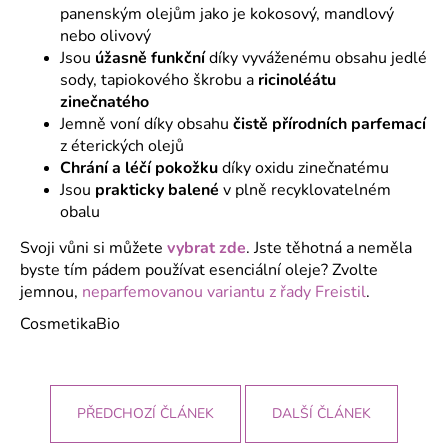
panenským olejům jako je kokosový, mandlový
nebo olivový
Jsou
úžasně funkční
díky vyváženému obsahu jedlé
sody, tapiokového škrobu a
ricinoléátu
zinečnatého
Jemně voní díky obsahu
čistě přírodních parfemací
z éterických olejů
Chrání a léčí pokožku
díky oxidu zinečnatému
Jsou
prakticky balené
v plně recyklovatelném
obalu
Svoji vůni si můžete
vybrat zde
. Jste těhotná a neměla
byste tím pádem používat esenciální oleje? Zvolte
jemnou,
neparfemovanou variantu z řady Freistil
.
CosmetikaBio
PŘEDCHOZÍ ČLÁNEK
DALŠÍ ČLÁNEK