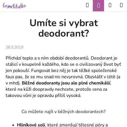
K
Přejít
Hledat
Nákup
M
Přihlášení
CZK
na
o
obsah
Zpět
Zpět
košík
š
Umíte si vybrat
í
C
deodorant?
k
o
p
28.5.2019
o
Přichází teplo a s ním období deodorantů. Deodorant je
t
stálicí v koupelně každého, kdo se o civilizovaný život byť
ř
jen pokouší. Fungovat bez něj je tak těžké společenské
e
faux pas, že se mu snad nic nevyrovná. Obzvlášť v létě (a
b
v mhd).
Běžné deodoranty jsou ale plné chemikálií
,
u
které na kůži doopravdy nechcete, protože cena za
takovou vůni je opravdu příliš vysoká.
j
e
t
Co můžete najít v běžných deodorantech?
e
Hliníkové soli
, které zmenšují tělesné póry a
n