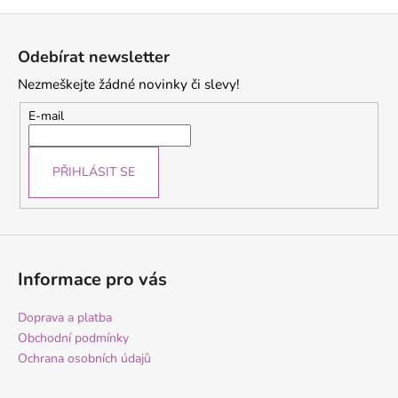
Z
á
Odebírat newsletter
p
Nezmeškejte žádné novinky či slevy!
a
t
E-mail
í
PŘIHLÁSIT SE
Informace pro vás
Doprava a platba
Obchodní podmínky
Ochrana osobních údajů