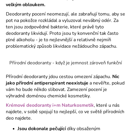
č
velkým obloukem.
u
j
Deodoranty pocení neomezují, ale zabraňují tomu, aby se
e
pot na pokožce rozkládal a vyluzoval nevábný odér. Za
m
ten jsou zodpovědné bakterie, které právě tyto
e
deodoranty likvidují. Proto jsou ty konvenční tak často
plné alkoholu - je to nejlevnější a relativně nejmíň
problematický způsob likvidace nežádoucího zápachu.
Přírodní deodoranty - když je jemnost zároveň funkční
Přírodní deodoranty jdou cestou omezení zápachu.
Nic
jako přírodní antiperspirant neexistuje
a nevěřte, pokud
vám ho bude někdo slibovat. Zamezení pocení je
výhradně doménou chemické kosmetiky.
Krémové deodoranty i+m Naturkosmetik
, které u nás
najdete, v sobě spojují to nejlepší, co ve světě přírodních
deo najdete.
Jsou dokonale pečující
díky obsaženým