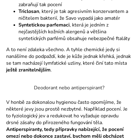
zabraňují tak pocení
a
Triclosan
, který je tak agresivním konzervantem a
j
ničitelem bakterií, že Savo vypadá jako amatér
í
Syntetickou parfemaci
, která je jedním z
t
nejčastějších kožních alergenů a většina
?
syntetických parfémů obsahuje nebezpečné ftaláty
A to není zdaleka všechno. A tyhle chemické jedy si
nanášíme do podpaždí, kde je kůže jednak křehká, jednak
se tam nacházejí lymfatické uzliny, které činí tato místa
ještě zranitelnějším
.
HLEDAT
Deodorant nebo antiperspirant?
D
V honbě za dokonalou hygienou často opomíjíme, že
o
některé jevy jsou prostě nezbytné. Například pocení. Je
p
to fyziologický jev a redukovat ho vyžaduje opravdu
o
drsné zásahy do přirozeného fungování těla.
r
Antiperspiranty, tedy přípravky nabízející, že pocení
u
omezí nebo dokonce zastaví, bychom měli obcházet