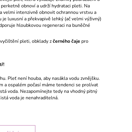
é perketně obnoví a udrží hydrataci pleti. Na
eba velmi intenzivně obnovit ochrannou vrstvu a
u je luxusní a překvapivě lehký (ač velmi výživný)
 podporuje hloubkovou regeneraci na buněčné
yčištění pleti, obklady z
černého čaje
pro
tř!
chu. Pleť není houba, aby nasákla vodu zvnějšku.
ém a ospalém počasí máme tendenci se prolívat
čistá voda. Nezapomínejte tedy na vhodný pitný
stá voda je nenahraditelná.