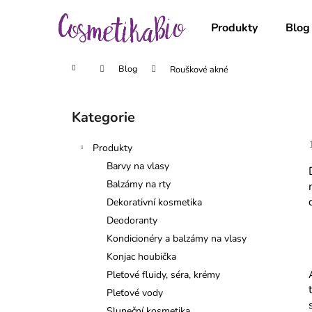
K
Přejít
na
o
Produkty
Blog
obsah
Zpět
Zpět
š
do
do
í
Domů
Blog
Rouškové akné
obchodu
obchodu
k
P
o
Kategorie
Přeskočit
s
kategorie
t
Produkty
r
Barvy na vlasy
a
Balzámy na rty
n
Dekorativní kosmetika
n
Deodoranty
í
Kondicionéry a balzámy na vlasy
p
Konjac houbička
a
Pleťové fluidy, séra, krémy
n
Pleťové vody
e
Sluneční kosmetika