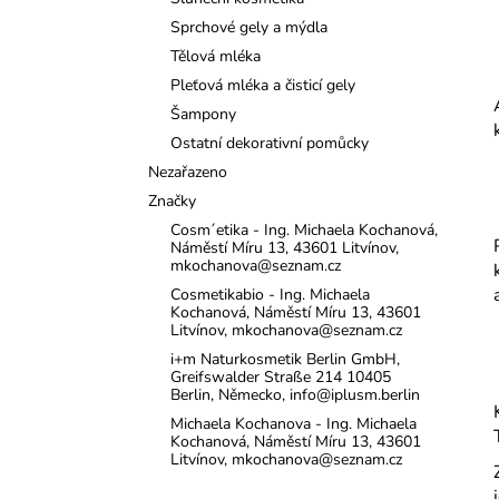
l
Sprchové gely a mýdla
Tělová mléka
Pleťová mléka a čisticí gely
Šampony
Ostatní dekorativní pomůcky
Nezařazeno
Značky
Cosm´etika - Ing. Michaela Kochanová,
Náměstí Míru 13, 43601 Litvínov,
mkochanova@seznam.cz
Cosmetikabio - Ing. Michaela
Kochanová, Náměstí Míru 13, 43601
Litvínov, mkochanova@seznam.cz
i+m Naturkosmetik Berlin GmbH,
Greifswalder Straße 214 10405
Berlin, Německo, info@iplusm.berlin
Michaela Kochanova - Ing. Michaela
Kochanová, Náměstí Míru 13, 43601
Litvínov, mkochanova@seznam.cz