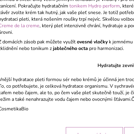
zanícení. Pokračujte hydratačním
tonikem Hydro perform
, kter
závěr zvolte krém tak hutný, jak vaše pleť snese. Je totiž potř
hydrataci pleti, která nošením roušky trpí nejvíc. Skvělou volbo
Creme de la creme
, který pleť intenzivně chrání, hydratuje a
úrovni.
Z domácích zásob pak můžete využít
ovesné vločky
k jemnému v
zklidnění nebo tonikum z
jablečného octa
pro harmonizaci.
Hydratujte zevni
Vnější hydratace pleti formou sér nebo krémů je účinná jen tro
To, co potřebujete, je celková hydratace organismu. V sychrav
kafem nebo čajem, ale to, po čem vaše pleť skutečně touží, je 
režim a také nenahrazujte vodu čajem nebo ovocnými šťávami.Či
CosmetikaBio