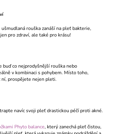
ví
, ušmudlaná rouška zanáší na pleť bakterie,
jen pro zdraví, ale také pro krásu!
je buď co nejprodyšnější rouška nebo
álně v kombinaci s pohybem. Místo toho,
ní, prospějete nejen pleti.
rapte navíc svoji pleť drastickou péčí proti akné.
ložkami Phyto balance
, který zanechá pleť čistou,
livější pleť, která vykazuje známky podráždění a