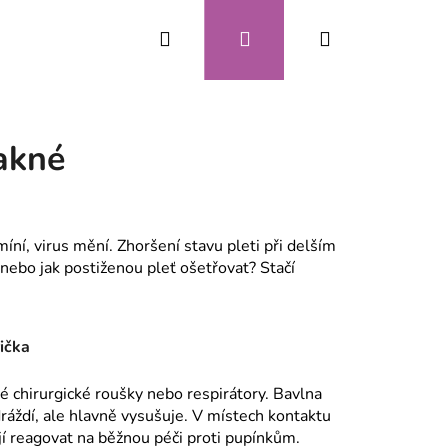
Hledat
Přihlášení
Nákupní
CZK
košík
akné
íní, virus mění. Zhoršení stavu pleti při delším
ebo jak postiženou pleť ošetřovat? Stačí
rička
é chirurgické roušky nebo respirátory. Bavlna
dráždí, ale hlavně vysušuje. V místech kontaktu
jí reagovat na běžnou péči proti pupínkům.