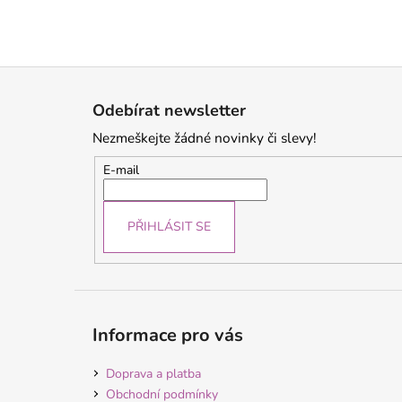
Z
á
Odebírat newsletter
p
Nezmeškejte žádné novinky či slevy!
a
t
E-mail
í
PŘIHLÁSIT SE
Informace pro vás
Doprava a platba
Obchodní podmínky