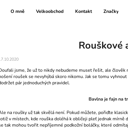
O mně
Velkoobchod
Kontakt
Značky
Co potřebujete najít?
Rouškové 
HLEDAT
17.10.2020
Doufali jsme, že už to nikdy nebudeme muset řešit, ale člověk m
nošení roušek se nevyhýbá skoro nikomu. Jak se tomu vyhnout n
Doporučujeme
dodržet pár jednoduchých pravidel.
Bavlna je fajn na t
Ale na roušky už tak skvělá není. Pokud můžete, pořiďte klasick
totiž v místech, kde rouška doléhá k obličeji pleť jednak mírně 
se tak mohou tvořit nepříjemné podkožní boláčky, které odmíta