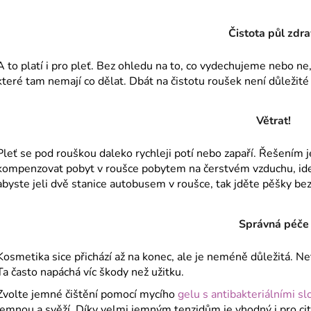
Čistota půl zdra
A to platí i pro pleť. Bez ohledu na to, co vydechujeme nebo ne
které tam nemají co dělat. Dbát na čistotu roušek není důležité 
Větrat!
Pleť se pod rouškou daleko rychleji potí nebo zapaří. Řešením 
kompenzovat pobyt v roušce pobytem na čerstvém vzduchu, ide
abyste jeli dvě stanice autobusem v roušce, tak jděte pěšky bez 
Správná péče
Kosmetika sice přichází až na konec, ale je neméně důležitá. Net
Ta často napáchá víc škody než užitku.
Zvolte jemné čištění pomocí mycího
gelu s antibakteriálními s
jemnou a svěží. Díky velmi jemným tenzidům je vhodný i pro cit