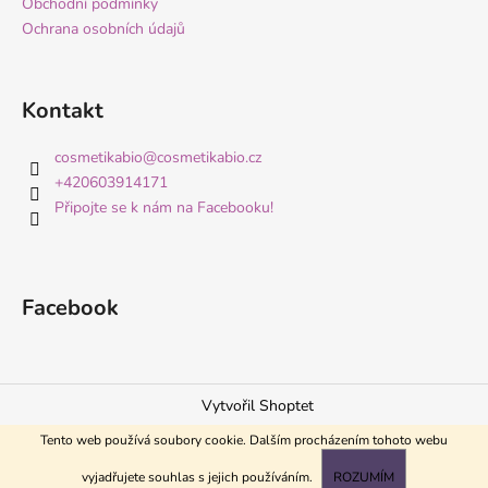
Obchodní podmínky
Ochrana osobních údajů
Kontakt
cosmetikabio
@
cosmetikabio.cz
+420603914171
Připojte se k nám na Facebooku!
Facebook
Vytvořil Shoptet
Copyright 2026
Česká přírodní kosmetika CosmetikaBio
.
Tento web používá soubory cookie. Dalším procházením tohoto webu
Všechna práva vyhrazena.
vyjadřujete souhlas s jejich používáním.
ROZUMÍM