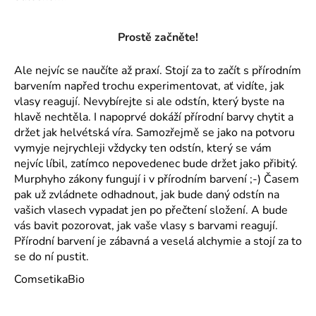
Prostě začněte!
Ale nejvíc se naučíte až praxí. Stojí za to začít s přírodním
barvením napřed trochu experimentovat, ať vidíte, jak
vlasy reagují. Nevybírejte si ale odstín, který byste na
hlavě nechtěla. I napoprvé dokáží přírodní barvy chytit a
držet jak helvétská víra. Samozřejmě se jako na potvoru
vymyje nejrychleji vždycky ten odstín, který se vám
nejvíc líbil, zatímco nepovedenec bude držet jako přibitý.
Murphyho zákony fungují i v přírodním barvení ;-) Časem
pak už zvládnete odhadnout, jak bude daný odstín na
vašich vlasech vypadat jen po přečtení složení. A bude
vás bavit pozorovat, jak vaše vlasy s barvami reagují.
Přírodní barvení je zábavná a veselá alchymie a stojí za to
se do ní pustit.
ComsetikaBio