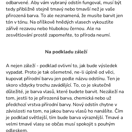
č
odbarvené. Aby vám vybraný odstín fungoval, musí být
u
tedy přibližně stejně tmavý nebo tmavší než je vaše
j
přirozená barva. To ale neznamená, že musíte barvit jen
e
tón v tónu. Na oříškově hnědých vlasech vykouzlíte
m
zářivě rezavou nebo hlubokou černou. Ale na
e
zesvětlování prostě zapomeňte, to příroda neumí.
Na podkladu záleží
A nejen záleží - podklad ovlivní to, jak bude výsledek
vypadat. Proto je tak ošemetné, ne-li úplně od věci,
kupovat přírodní barvu jen podle názvu odstínu. Ten je
skoro vždycky trochu zavádějící. To, co je skutečně
důležité, je barva vlasů, které budete barvit. Nezáleží na
tom, jestli to je přirozená barva, chemická nebo už
předchozí vrstva přírodní barvy. Nový odstín chytne v
závislosti na tom, na jakou barvu vlasů ho nanášíte. Čím
je podklad světlejší, tím bude barva výraznější. Tmavé a
velmi tmavé vlasy se občas musí spokojit s pouhým
odleskem.