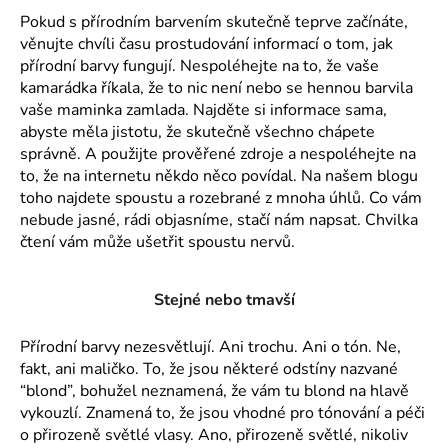
a
Pokud s přírodním barvením skutečně teprve začínáte,
věnujte chvíli času prostudování informací o tom, jak
j
přírodní barvy fungují. Nespoléhejte na to, že vaše
í
kamarádka říkala, že to nic není nebo se hennou barvila
t
vaše maminka zamlada. Najděte si informace sama,
?
abyste měla jistotu, že skutečně všechno chápete
správně. A použijte prověřené zdroje a nespoléhejte na
to, že na internetu někdo něco povídal. Na našem blogu
toho najdete spoustu a rozebrané z mnoha úhlů. Co vám
nebude jasné, rádi objasníme, stačí nám napsat. Chvilka
HLEDAT
čtení vám může ušetřit spoustu nervů.
Stejné nebo tmavší
D
o
Přírodní barvy nezesvětlují. Ani trochu. Ani o tón. Ne,
p
fakt, ani maličko. To, že jsou některé odstíny nazvané
o
“blond”, bohužel neznamená, že vám tu blond na hlavě
r
vykouzlí. Znamená to, že jsou vhodné pro tónování a péči
u
o přirozeně světlé vlasy. Ano, přirozeně světlé, nikoliv