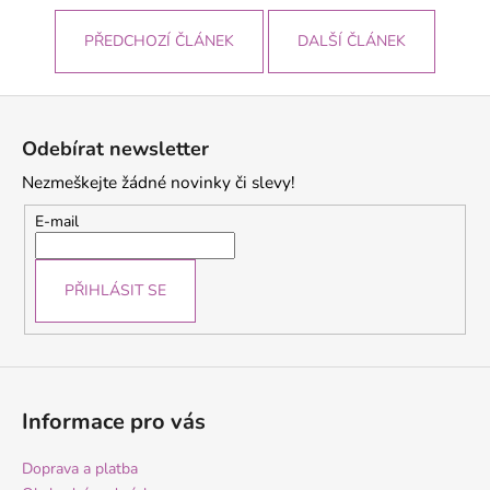
PŘEDCHOZÍ ČLÁNEK
DALŠÍ ČLÁNEK
Z
á
Odebírat newsletter
p
Nezmeškejte žádné novinky či slevy!
a
t
E-mail
í
PŘIHLÁSIT SE
Informace pro vás
Doprava a platba