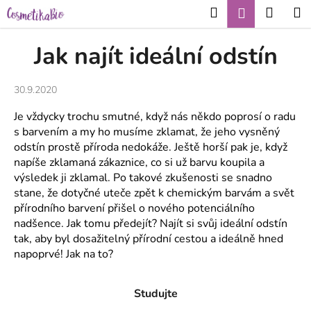
K
Přejít
Hledat
Nákup
M
Přihlášení
CZK
na
o
obsah
Zpět
Zpět
košík
š
Jak najít ideální odstín
í
C
k
30.9.2020
o
p
Je vždycky trochu smutné, když nás někdo poprosí o radu
o
s barvením a my ho musíme zklamat, že jeho vysněný
t
odstín prostě příroda nedokáže. Ještě horší pak je, když
napíše zklamaná zákaznice, co si už barvu koupila a
ř
výsledek ji zklamal. Po takové zkušenosti se snadno
e
stane, že dotyčné uteče zpět k chemickým barvám a svět
b
přírodního barvení přišel o nového potenciálního
u
nadšence. Jak tomu předejít? Najít si svůj ideální odstín
j
tak, aby byl dosažitelný přírodní cestou a ideálně hned
e
napoprvé! Jak na to?
t
e
Studujte
n