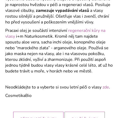
je naprostou hvězdou v péči a regeneraci vlasů. Posiluje
vlasové cibulky,
zamezuje vypadávání vlasů
a vlasy
rostou silnější a pružnější. Ošetřuje vlas i zvenčí, chrání
ho před vysoušení a poškozením vnějšími vlivy.
Pracaxi olej je součástí intenzivní
regenerační kůry na
vlasy
i+m Naturkosmetik. Kromě něj tam najdete
spoustu aloe vera, sacha inchi oleje, konopného oleje
nebo “marockého zlata” - arganového oleje. Používá se
jako maska nejen na vlasy, ale i na vlasovou pokožku,
kterou zklidní, vyživí a zharmonizuje. Při použití aspoň
jednou týdně budou vlasy vlasy krásné celé léto, ať už ho
budete trávit u moře, v horách nebo ve městě.
Neodkládejte to a vyberte si svou letní péči o vlasy
zde
.
CosmetikaBio