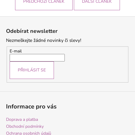
PŘEDCHOZÍ ČLÁNEK
DALŠÍ ČLÁNEK
Z
á
Odebírat newsletter
p
Nezmeškejte žádné novinky či slevy!
a
t
E-mail
í
PŘIHLÁSIT SE
Informace pro vás
Doprava a platba
Obchodní podmínky
Ochrana osobních údajů