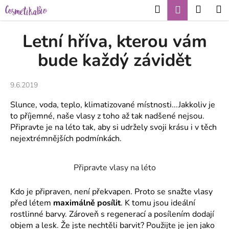
K
Přejít
Hledat
Nákup
M
Přihlášení
CZK
na
o
obsah
Zpět
Zpět
košík
š
Letní hříva, kterou vám
í
C
bude každý závidět
k
o
p
9.6.2019
o
Slunce, voda, teplo, klimatizované místnosti...Jakkoliv je
t
to příjemné, naše vlasy z toho až tak nadšené nejsou.
ř
Připravte je na léto tak, aby si udržely svoji krásu i v těch
e
nejextrémnějších podmínkách.
b
u
Připravte vlasy na léto
j
e
Kdo je připraven, není překvapen. Proto se snažte vlasy
t
před létem
maximálně posílit
. K tomu jsou ideální
e
rostlinné barvy. Zároveň s regenerací a posílením dodají
objem a lesk. Že jste nechtěli barvit? Použijte je jen jako
n