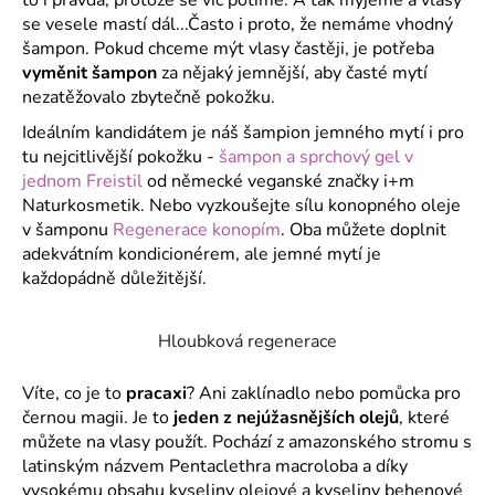
č
se vesele mastí dál...Často i proto, že nemáme vhodný
u
šampon. Pokud chceme mýt vlasy častěji, je potřeba
j
vyměnit šampon
za nějaký jemnější, aby časté mytí
e
nezatěžovalo zbytečně pokožku.
m
e
Ideálním kandidátem je náš šampion jemného mytí i pro
tu nejcitlivější pokožku -
šampon a sprchový gel v
jednom Freistil
od německé veganské značky i+m
Naturkosmetik. Nebo vyzkoušejte sílu konopného oleje
v šamponu
Regenerace konopím
. Oba můžete doplnit
adekvátním kondicionérem, ale jemné mytí je
každopádně důležitější.
Hloubková regenerace
Víte, co je to
pracaxi
? Ani zaklínadlo nebo pomůcka pro
černou magii. Je to
jeden z nejúžasnějších olejů
, které
můžete na vlasy použít. Pochází z amazonského stromu s
latinským názvem
Pentaclethra macroloba a díky
vysokému obsahu kyseliny olejové a kyseliny behenové