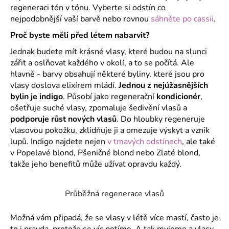
regeneraci tón v tónu. Vyberte si odstín co
a
nejpodobnější vaší barvě nebo rovnou
sáhněte po cassii
.
j
Proč byste měli před létem nabarvit?
í
t
Jednak budete mít krásné vlasy, které budou na slunci
zářit a oslňovat každého v okolí, a to se počítá. Ale
?
hlavně - barvy obsahují některé byliny, které jsou pro
vlasy doslova elixírem mládí.
Jednou z nejúžasnějších
bylin je indigo
. Působí jako regenerační
kondicionér
,
ošetřuje suché vlasy, zpomaluje šedivění vlasů a
HLEDAT
podporuje růst nových vlasů
. Do hloubky regeneruje
vlasovou pokožku, zklidňuje ji a omezuje výskyt a vznik
lupů. Indigo najdete nejen
v tmavých odstínech
, ale také
v Popelavé blond, Pšeničné blond nebo Zlaté blond,
D
takže jeho benefitů může užívat opravdu každý.
o
p
Průběžná regenerace vlasů
o
r
Možná vám připadá, že se vlasy v létě více mastí, často je
u
to i pravda, protože se víc potíme. A tak myjeme a vlasy