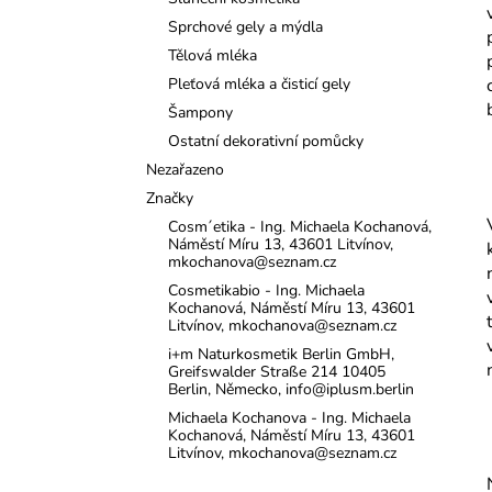
l
Sprchové gely a mýdla
Tělová mléka
Pleťová mléka a čisticí gely
Šampony
Ostatní dekorativní pomůcky
Nezařazeno
Značky
Cosm´etika - Ing. Michaela Kochanová,
Náměstí Míru 13, 43601 Litvínov,
mkochanova@seznam.cz
Cosmetikabio - Ing. Michaela
Kochanová, Náměstí Míru 13, 43601
Litvínov, mkochanova@seznam.cz
i+m Naturkosmetik Berlin GmbH,
Greifswalder Straße 214 10405
Berlin, Německo, info@iplusm.berlin
Michaela Kochanova - Ing. Michaela
Kochanová, Náměstí Míru 13, 43601
Litvínov, mkochanova@seznam.cz