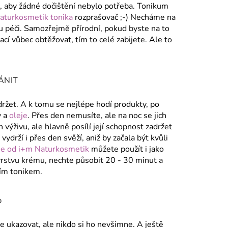
), aby žádné dočištění nebylo potřeba. Tonikum
aturkosmetik tonika
rozprašovač ;-) Necháme na
u péči. Samozřejmě přírodní, pokud byste na to
cí vůbec obtěžovat, tím to celé zabijete. Ale to
ÁNIT
držet. A k tomu se nejlépe hodí produkty, po
y a
oleje
. Přes den nemusíte, ale na noc se jich
 výživu, ale hlavně posílí její schopnost zadržet
ydrží i přes den svěží, aniž by začala být kvůli
me od i+m Naturkosmetik
můžete použít i jako
vrstvu krému, nechte působit 20 - 30 minut a
ím tonikem.
p
te ukazovat, ale nikdo si ho nevšimne. A ještě