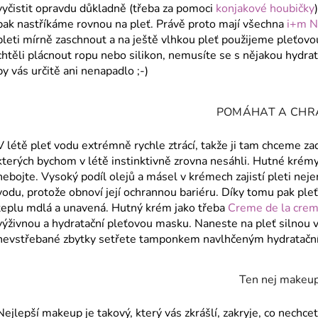
vyčistit opravdu důkladně (třeba za pomoci
konjakové houbičky
pak nastříkáme rovnou na pleť. Právě proto mají všechna
i+m N
pleti mírně zaschnout a na ještě vlhkou pleť použijeme pleťovo
chtěli plácnout ropu nebo silikon, nemusíte se s nějakou hydrata
by vás určitě ani nenapadlo ;-)
POMÁHAT A CHR
V létě pleť vodu extrémně rychle ztrácí, takže ji tam chceme za
kterých bychom v létě instinktivně zrovna nesáhli. Hutné krém
nebojte. Vysoký podíl olejů a másel v krémech zajistí pleti nejen
vodu, protože obnoví její ochrannou bariéru. Díky tomu pak pleť v
teplu mdlá a unavená. Hutný krém jako třeba
Creme de la cre
výživnou a hydratační pleťovou masku. Naneste na pleť silnou 
nevstřebané zbytky setřete tamponkem navlhčeným hydratačn
Ten nej makeu
Nejlepší makeup je takový, který vás zkrášlí, zakryje, co nechce