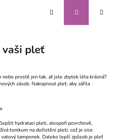
Hledat
Přihlášení
Nákupní
CZK
košík
 vaši pleť
nebo prostě jen tak, ať jste zbytek léta krásná?
ových zásob. Nakopnout pleť, aby zářila
a
Zlepšit hydrataci pleti, alespoň povrchově,
vá tonikum na dočistění pleti, což je sice
 vatový tamponek. Daleko lepší způsob je pleť