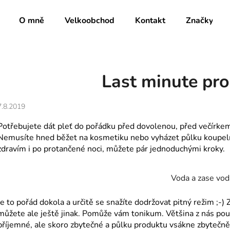
O mně
Velkoobchod
Kontakt
Značky
Co potřebujete najít?
Last minute pro
HLEDAT
7.8.2019
Potřebujete dát pleť do pořádku před dovolenou, před večírkem 
Nemusíte hned běžet na kosmetiku nebo vyházet půlku koupeln
Doporučujeme
zdravím i po protančené noci, můžete pár jednoduchými kroky.
Voda a zase vod
Je to pořád dokola a určitě se snažíte dodržovat pitný režim ;-) 
můžete ale ještě jinak. Pomůže vám tonikum. Většina z nás použí
příjemné, ale skoro zbytečné a půlku produktu vsákne zbytečně