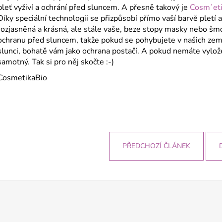
pleť vyživí a ochrání před sluncem. A přesně takový je
Cosm´eti
Díky speciální technologii se přizpůsobí přímo vaší barvě pletí a
rozjasněná a krásná, ale stále vaše, beze stopy masky nebo šm
ochranu před sluncem, takže pokud se pohybujete v našich země
slunci, bohatě vám jako ochrana postačí. A pokud nemáte vylož
samotný. Tak si pro něj skočte :-)
CosmetikaBio
PŘEDCHOZÍ ČLÁNEK