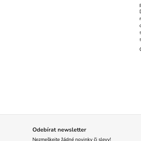
Z
á
Odebírat newsletter
p
Nezmeškejte žádné novinky či slevy!