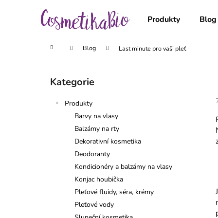
K
Přejít
na
o
Produkty
Blog
obsah
Zpět
Zpět
š
do
do
í
Domů
Blog
Last minute pro vaši pleť
obchodu
obchodu
k
P
o
Kategorie
Přeskočit
s
kategorie
t
Produkty
r
Barvy na vlasy
a
Balzámy na rty
n
Dekorativní kosmetika
n
Deodoranty
í
Kondicionéry a balzámy na vlasy
p
Konjac houbička
a
Pleťové fluidy, séra, krémy
n
Pleťové vody
e
Sluneční kosmetika