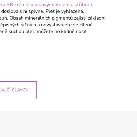
ka BB krém s jojobovým olejem a stříbrem
.
 doslova s ní splyne. Pleť je vyhlazená,
ouh. Obsah minerálních pigmentů zajistí základní
pisných šířkách a nevystavujete se cíleně
eně suchou pleť, můžete ho klidně nosit
DALŠÍ ČLÁNEK