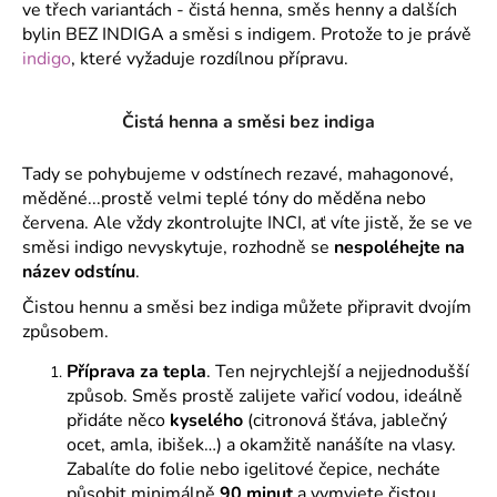
ve třech variantách - čistá henna, směs henny a dalších
a
bylin BEZ INDIGA a směsi s indigem. Protože to je právě
j
indigo
, které vyžaduje rozdílnou přípravu.
í
t
Čistá henna a směsi bez indiga
?
Tady se pohybujeme v odstínech rezavé, mahagonové,
měděné...prostě velmi teplé tóny do měděna nebo
červena. Ale vždy zkontrolujte INCI, ať víte jistě, že se ve
směsi indigo nevyskytuje, rozhodně se
nespoléhejte na
HLEDAT
název odstínu
.
Čistou hennu a směsi bez indiga můžete připravit dvojím
způsobem.
D
Příprava za tepla
. Ten nejrychlejší a nejjednodušší
o
způsob. Směs prostě zalijete vařicí vodou, ideálně
p
přidáte něco
kyselého
(citronová šťáva, jablečný
o
ocet, amla, ibišek…) a okamžitě nanášíte na vlasy.
r
Zabalíte do folie nebo igelitové čepice, necháte
u
působit minimálně
90 minut
a vymyjete čistou