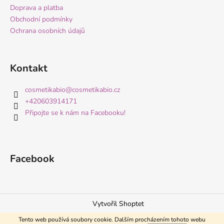
Doprava a platba
Obchodní podmínky
Ochrana osobních údajů
Kontakt
cosmetikabio
@
cosmetikabio.cz
+420603914171
Připojte se k nám na Facebooku!
Facebook
Vytvořil Shoptet
Copyright 2026
Česká přírodní kosmetika CosmetikaBio
.
Tento web používá soubory cookie. Dalším procházením tohoto webu