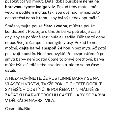
působit cca 90 minut. Delší doba působení
nemá na
barevnou sytost indiga vliv
. Pokud tedy máte směs s
velkým podílem indiga, tak jsou dvě hodiny naprosto
dostatečná doba k tomu, aby byl výsledek optimální.
Směs vymyjte pouze
čistou vodou
, můžete použít
kondicionér. Počítejte s tím, že barva potřebuje cca tři
dny, aby se pořádně rozvinula a usadila. Během té doby
nepoužívejte šampon a nemyjte vlasy. Pokud to není
možné,
dejte barvě alespoň 24 hodin
bez mytí. Až poté
posuzujte odstín. Není neobvyklé, že bezprostředně po
smytí barvy není odstín úplně to pravé ořechové, barva
může být zašedlá nebo nazelenalá, ale to se po čase
ustálí.
A NEZAPOMÍNEJTE, ŽE ROSTLINNÉ BARVY SE NA
VLASECH VRSTVÍ, TAKŽE POKUD CHCETE DOCÍLIT
SYTĚJŠÍCH ODSTÍNŮ, JE POTŘEBA MINIMÁLNĚ ZE
ZAČÁTKU BARVIT TROCHU ČASTĚJI, ABY SE BARVA
V DÉLKÁCH NAVRSTVILA.
CosmetikaBio