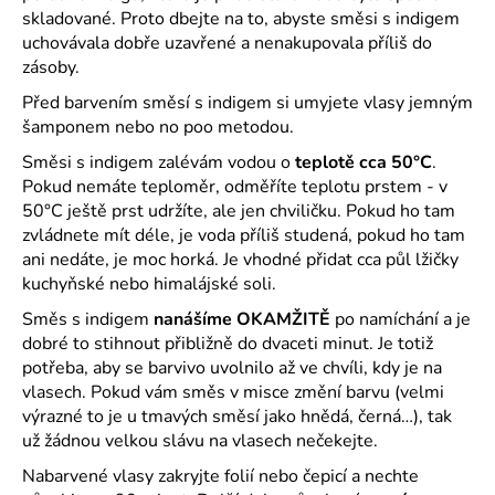
skladované. Proto dbejte na to, abyste směsi s indigem
uchovávala dobře uzavřené a nenakupovala příliš do
zásoby.
Před barvením směsí s indigem si umyjete vlasy jemným
šamponem nebo no poo metodou.
Směsi s indigem zalévám vodou o
teplotě cca 50°C
.
Pokud nemáte teploměr, odměříte teplotu prstem - v
50°C ještě prst udržíte, ale jen chviličku. Pokud ho tam
zvládnete mít déle, je voda příliš studená, pokud ho tam
ani nedáte, je moc horká. Je vhodné přidat cca půl lžičky
kuchyňské nebo himalájské soli.
Směs s indigem
nanášíme OKAMŽITĚ
po namíchání a je
dobré to stihnout přibližně do dvaceti minut. Je totiž
potřeba, aby se barvivo uvolnilo až ve chvíli, kdy je na
vlasech. Pokud vám směs v misce změní barvu (velmi
výrazné to je u tmavých směsí jako hnědá, černá…), tak
už žádnou velkou slávu na vlasech nečekejte.
Nabarvené vlasy zakryjte folií nebo čepicí a nechte