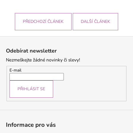
PŘEDCHOZÍ ČLÁNEK
DALŠÍ ČLÁNEK
Z
á
Odebírat newsletter
p
Nezmeškejte žádné novinky či slevy!
a
t
E-mail
í
PŘIHLÁSIT SE
Informace pro vás