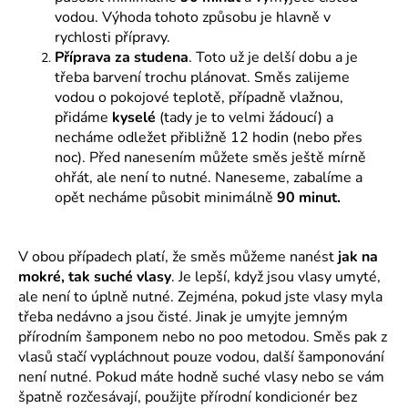
č
vodou. Výhoda tohoto způsobu je hlavně v
u
rychlosti přípravy.
j
Příprava za studena
. Toto už je delší dobu a je
e
třeba barvení trochu plánovat. Směs zalijeme
m
vodou o pokojové teplotě, případně vlažnou,
e
přidáme
kyselé
(tady je to velmi žádoucí) a
necháme odležet přibližně 12 hodin (nebo přes
noc). Před nanesením můžete směs ještě mírně
ohřát, ale není to nutné. Naneseme, zabalíme a
opět necháme působit minimálně
90 minut.
V obou případech platí, že směs můžeme nanést
jak na
mokré, tak suché vlasy
. Je lepší, když jsou vlasy umyté,
ale není to úplně nutné. Zejména, pokud jste vlasy myla
třeba nedávno a jsou čisté. Jinak je umyjte jemným
přírodním šamponem nebo no poo metodou. Směs pak z
vlasů stačí vypláchnout pouze vodou, další šamponování
není nutné. Pokud máte hodně suché vlasy nebo se vám
špatně rozčesávají, použijte přírodní kondicionér bez