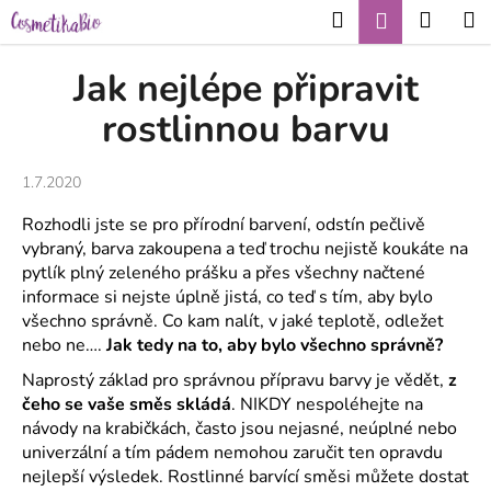
K
Přejít
Hledat
Nákup
M
Přihlášení
CZK
na
o
obsah
Zpět
Zpět
košík
š
Jak nejlépe připravit
í
C
rostlinnou barvu
k
o
p
1.7.2020
o
Rozhodli jste se pro přírodní barvení, odstín pečlivě
t
vybraný, barva zakoupena a teď trochu nejistě koukáte na
ř
pytlík plný zeleného prášku a přes všechny načtené
e
informace si nejste úplně jistá, co teď s tím, aby bylo
b
všechno správně. Co kam nalít, v jaké teplotě, odležet
u
nebo ne….
Jak tedy na to, aby bylo všechno správně?
j
Naprostý základ pro správnou přípravu barvy je vědět,
z
e
čeho se vaše směs skládá
. NIKDY nespoléhejte na
návody na krabičkách, často jsou nejasné, neúplné nebo
t
univerzální a tím pádem nemohou zaručit ten opravdu
e
nejlepší výsledek. Rostlinné barvící směsi můžete dostat
n