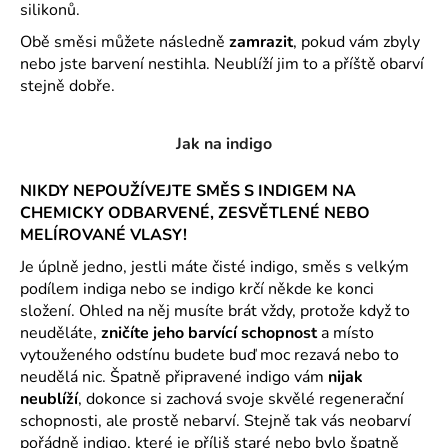
silikonů.
Obě směsi můžete následně
zamrazit
, pokud vám zbyly
nebo jste barvení nestihla. Neublíží jim to a příště obarví
stejně dobře.
Jak na indigo
NIKDY NEPOUŽÍVEJTE SMĚS S INDIGEM NA
CHEMICKY ODBARVENÉ, ZESVĚTLENÉ NEBO
MELÍROVANÉ VLASY!
Je úplně jedno, jestli máte čisté indigo, směs s velkým
podílem indiga nebo se indigo krčí někde ke konci
složení. Ohled na něj musíte brát vždy, protože když to
neuděláte,
zničíte jeho barvící schopnost
a místo
vytouženého odstínu budete buď moc rezavá nebo to
neudělá nic. Špatně připravené indigo vám
nijak
neublíží
, dokonce si zachová svoje skvělé regenerační
schopnosti, ale prostě nebarví. Stejně tak vás neobarví
pořádně indigo, které je příliš staré nebo bylo špatně