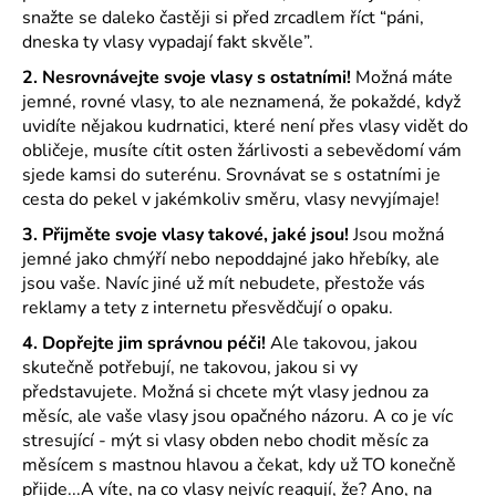
snažte se daleko častěji si před zrcadlem říct “páni,
a
dneska ty vlasy vypadají fakt skvěle”.
j
2. Nesrovnávejte svoje vlasy s ostatními!
Možná máte
í
jemné, rovné vlasy, to ale neznamená, že pokaždé, když
t
uvidíte nějakou kudrnatici, které není přes vlasy vidět do
?
obličeje, musíte cítit osten žárlivosti a sebevědomí vám
sjede kamsi do suterénu. Srovnávat se s ostatními je
cesta do pekel v jakémkoliv směru, vlasy nevyjímaje!
3. Přijměte svoje vlasy takové, jaké jsou!
Jsou možná
HLEDAT
jemné jako chmýří nebo nepoddajné jako hřebíky, ale
jsou vaše. Navíc jiné už mít nebudete, přestože vás
reklamy a tety z internetu přesvědčují o opaku.
4. Dopřejte jim správnou péči!
Ale takovou, jakou
D
skutečně potřebují, ne takovou, jakou si vy
o
představujete. Možná si chcete mýt vlasy jednou za
p
měsíc, ale vaše vlasy jsou opačného názoru. A co je víc
o
stresující - mýt si vlasy obden nebo chodit měsíc za
r
měsícem s mastnou hlavou a čekat, kdy už TO konečně
u
přijde...A víte, na co vlasy nejvíc reagují, že? Ano, na