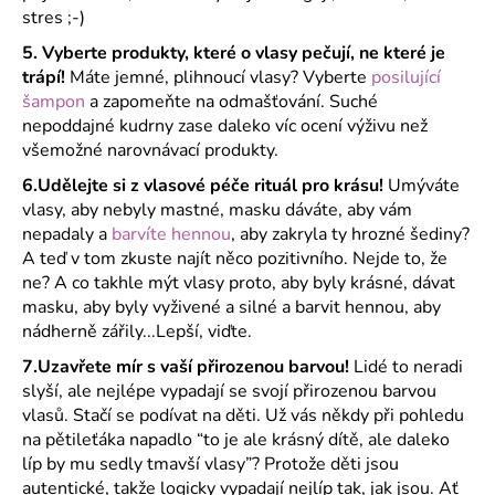
č
stres ;-)
u
j
5. Vyberte produkty, které o vlasy pečují, ne které je
e
trápí!
Máte jemné, plihnoucí vlasy? Vyberte
posilující
m
šampon
a zapomeňte na odmašťování. Suché
e
nepoddajné kudrny zase daleko víc ocení výživu než
všemožné narovnávací produkty.
6.Udělejte si z vlasové péče rituál pro krásu!
Umýváte
vlasy, aby nebyly mastné, masku dáváte, aby vám
nepadaly a
barvíte hennou
, aby zakryla ty hrozné šediny?
A teď v tom zkuste najít něco pozitivního. Nejde to, že
ne? A co takhle mýt vlasy proto, aby byly krásné, dávat
masku, aby byly vyživené a silné a barvit hennou, aby
nádherně zářily...Lepší, viďte.
7.Uzavřete mír s vaší přirozenou barvou!
Lidé to neradi
slyší, ale nejlépe vypadají se svojí přirozenou barvou
vlasů. Stačí se podívat na děti. Už vás někdy při pohledu
na pětileťáka napadlo “to je ale krásný dítě, ale daleko
líp by mu sedly tmavší vlasy”? Protože děti jsou
autentické, takže logicky vypadají nejlíp tak, jak jsou. Ať