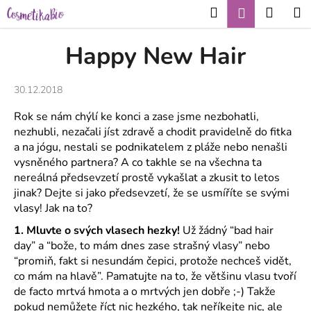
K
Přejít
Hledat
Nákup
M
Přihlášení
CZK
na
o
obsah
Zpět
Zpět
košík
š
Happy New Hair
í
C
k
30.12.2018
o
p
Rok se nám chýlí ke konci a zase jsme nezbohatli,
o
nezhubli, nezačali jíst zdravě a chodit pravidelně do fitka
t
a na jógu, nestali se podnikatelem z pláže nebo nenašli
vysněného partnera? A co takhle se na všechna ta
ř
nereálná předsevzetí prostě vykašlat a zkusit to letos
e
jinak? Dejte si jako předsevzetí, že se usmíříte se svými
b
vlasy! Jak na to?
u
1. Mluvte o svých vlasech hezky!
Už žádný “bad hair
j
day” a “bože, to mám dnes zase strašný vlasy” nebo
e
“promiň, fakt si nesundám čepici, protože nechceš vidět,
t
co mám na hlavě”. Pamatujte na to, že většinu vlasu tvoří
e
de facto mrtvá hmota a o mrtvých jen dobře ;-) Takže
pokud nemůžete říct nic hezkého, tak neříkejte nic, ale
n