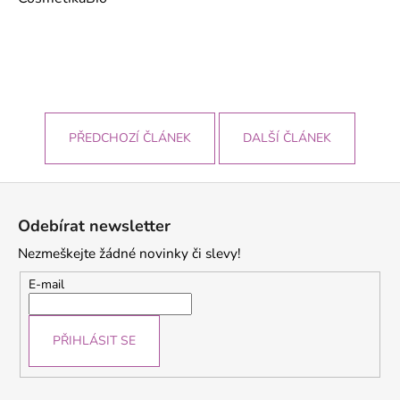
PŘEDCHOZÍ ČLÁNEK
DALŠÍ ČLÁNEK
Z
á
Odebírat newsletter
p
Nezmeškejte žádné novinky či slevy!
a
t
E-mail
í
PŘIHLÁSIT SE