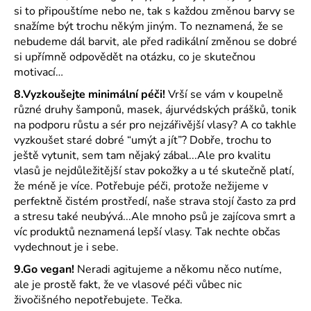
si to připouštíme nebo ne, tak s každou změnou barvy se
snažíme být trochu někým jiným. To neznamená, že se
nebudeme dál barvit, ale před radikální změnou se dobré
si upřímně odpovědět na otázku, co je skutečnou
motivací…
8.Vyzkoušejte minimální péči!
Vrší se vám v koupelně
různé druhy šamponů, masek, ájurvédských prášků, tonik
na podporu růstu a sér pro nejzářivější vlasy? A co takhle
vyzkoušet staré dobré “umýt a jít”? Dobře, trochu to
ještě vytunit, sem tam nějaký zábal...Ale pro kvalitu
vlasů je nejdůležitější stav pokožky a u té skutečně platí,
že méně je více. Potřebuje péči, protože nežijeme v
perfektně čistém prostředí, naše strava stojí často za prd
a stresu také neubývá...Ale mnoho psů je zajícova smrt a
víc produktů neznamená lepší vlasy. Tak nechte občas
vydechnout je i sebe.
9.Go vegan!
Neradi agitujeme a někomu něco nutíme,
ale je prostě fakt, že ve vlasové péči vůbec nic
živočišného nepotřebujete. Tečka.