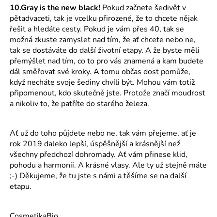
10.Gray is the new black!
Pokud začnete šedivět v
pětadvaceti, tak je vcelku přirozené, že to chcete nějak
řešit a hledáte cesty. Pokud je vám přes 40, tak se
možná zkuste zamyslet nad tím, že ať chcete nebo ne,
tak se dostáváte do další životní etapy. A že byste měli
přemýšlet nad tím, co to pro vás znamená a kam budete
dál směřovat své kroky. A tomu občas dost pomůže,
když necháte svoje šediny chvíli být. Mohou vám totiž
připomenout, kdo skutečně jste. Protože značí moudrost
a nikoliv to, že patříte do starého železa.
Ať už do toho půjdete nebo ne, tak vám přejeme, ať je
rok 2019 daleko lepší, úspěšnější a krásnější než
všechny předchozí dohromady. Ať vám přinese klid,
pohodu a harmonii. A krásné vlasy. Ale ty už stejně máte
;-) Děkujeme, že tu jste s námi a těšíme se na další
etapu.
CosmetikaBio