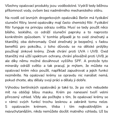
a
Všechny opalovací produkty jsou voděodolné. Vydrží tedy běžnou
přítomnost vody, ovšem bez nadměrného mechanického otěru.
j
Na rozdíl od levných drogerkových opalováků Berlin má fyzikální
í
sluneční filtry, levné opalováky mají často chemický filtr. Fyzikální
t
filtr funguje na principu odrazu světla. Musí se tedy použít něco
?
bílého, lesklého, co odráží sluneční paprsky a to naprosto
konkrétním způsobem. V tomhle případě je to oxid zinečnatý a
titaničitý, oba dohromady. Oxid zinečnatý je bezpečný, s řadou
benefitů pro pokožku, z toho důvodu se na dětské prdýlky
používají zinkové krémy. Zinek chrání proti UVA i UVB. Oxid
titaničitý má užší spektrum ochrany, chrání převážně proti UVB, je
HLEDAT
ale díky němu možné dosáhnout vyššího SPF. A protože tyto
minerály odráží světlo a tak pracují, je mýtem, že můžete na
opalovací krém něco použít, například zapudrovat a jejich funkci
nezměníte. Na opalovací krémy se opravdu nic nanášet nemá,
D
pokud chcete, aby dělaly svoji práci a dělaly ji dobře.
o
Výhodou berlínských opalováků je také to, že po nich nebudete
p
mít na obličeji bílou masku. Krém po nanesení tvoří velmi
o
přirozený vzhled. Vždy ale počítejte s tím, že opalovací krémy se
r
v rámci svých funkcí trochu lesknou a zabránit tomu nelze.
S opalovacím krémem, třeba i tím nejkvalitnějším a
u
nejvychytanějším, nikdy nemůžete docílit matného vzhledu. Už by