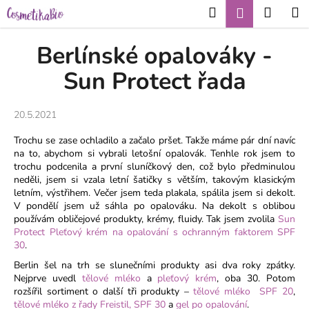
K
Přejít
Hledat
Nákup
M
Přihlášení
CZK
na
o
obsah
Zpět
Zpět
košík
š
Berlínské opalováky -
í
C
Sun Protect řada
k
o
p
20.5.2021
o
Trochu se zase ochladilo a začalo pršet. Takže máme pár dní navíc
t
na to, abychom si vybrali letošní opalovák. Tenhle rok jsem to
ř
trochu podcenila a první sluníčkový den, což bylo předminulou
e
neděli, jsem si vzala letní šatičky s větším, takovým klasickým
letním, výstřihem. Večer jsem teda plakala, spálila jsem si dekolt.
b
V pondělí jsem už sáhla po opalováku. Na dekolt s oblibou
u
používám obličejové produkty, krémy, fluidy. Tak jsem zvolila
Sun
Protect Pleťový krém na opalování s ochranným faktorem SPF
j
30
.
e
Berlin šel na trh se slunečními produkty asi dva roky zpátky.
t
Nejprve uvedl
tělové mléko
a
pleťový krém
, oba 30. Potom
e
rozšířil sortiment o další tři produkty –
tělové mléko SPF 20
,
tělové mléko z řady Freistil, SPF 30
a
gel po opalování
.
n