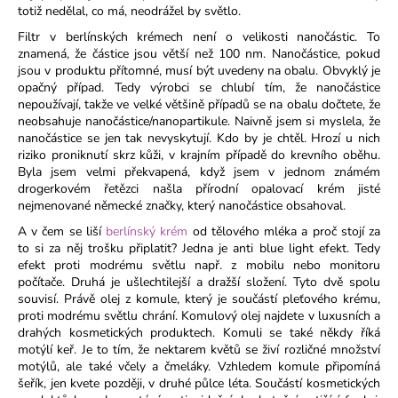
č
totiž nedělal, co má, neodrážel by světlo.
u
Filtr v berlínských krémech není o velikosti nanočástic. To
j
znamená, že částice jsou větší než 100 nm. Nanočástice, pokud
e
jsou v produktu přítomné, musí být uvedeny na obalu. Obvyklý je
m
opačný případ. Tedy výrobci se chlubí tím, že nanočástice
e
nepoužívají, takže ve velké většině případů se na obalu dočtete, že
neobsahuje nanočástice/nanopartikule. Naivně jsem si myslela, že
nanočástice se jen tak nevyskytují. Kdo by je chtěl. Hrozí u nich
riziko proniknutí skrz kůži, v krajním případě do krevního oběhu.
Byla jsem velmi překvapená, když jsem v jednom známém
drogerkovém řetězci našla přírodní opalovací krém jisté
nejmenované německé značky, který nanočástice obsahoval.
A v čem se liší
berlínský krém
od tělového mléka a proč stojí za
to si za něj trošku připlatit? Jedna je anti blue light efekt. Tedy
efekt proti modrému světlu např. z mobilu nebo monitoru
počítače. Druhá je ušlechtilejší a dražší složení. Tyto dvě spolu
souvisí. Právě olej z komule, který je součástí pleťového krému,
proti modrému světlu chrání. Komulový olej najdete v luxusních a
drahých kosmetických produktech. Komuli se také někdy říká
motýlí keř. Je to tím, že nektarem květů se živí rozličné množství
motýlů, ale také včely a čmeláky. Vzhledem komule připomíná
šeřík, jen kvete později, v druhé půlce léta. Součástí kosmetických