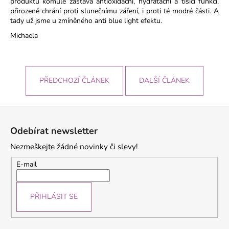
produktů komule zastává antioxidační, hydratační a tišící funkci,
přirozeně chrání proti slunečnímu záření, i proti té modré části. A
tady už jsme u zmíněného anti blue light efektu.
Michaela
PŘEDCHOZÍ ČLÁNEK
DALŠÍ ČLÁNEK
Z
á
Odebírat newsletter
p
Nezmeškejte žádné novinky či slevy!
a
t
E-mail
í
PŘIHLÁSIT SE