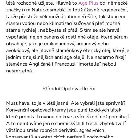
létě rozhodně užijete. Hlavně to
Age Plus
od německé
značky i+m Naturkosmetik. Je totiž úžasně regenerační,
takže přestože věk možná zatím neřešíte, tak sluncem,
slanou vodou nebo klimatizací sužovaná pleť možná
stárne rychleji, než byste si přáli. S tím se ale hravě
vypořádají nejen panenské rostlinné oleje, které sérum
obsahuje, jako je makadamiový, arganový nebo
avokádový, ale hlavně slaměnkový éterický olej, který je
jedním z nejsilnějších anti age olejů. Ne nadarmo říkají
slaměnce Angličané i Francouzi “imortelle” neboli
nesmrtelná.
Přírodní Opalovací krém
Must have, to je v létě jasné. Ale vybrali jste správně?
Konvenční opalovací krémy jsou plné toxických látek,
které pronikají rovnou do krve a více škodí než pomáhají.
A to nemluvíme jen o chemických filtrech, zbytek tvoří
většinou směs ropných derivátů, agresivních
konzervantů a syntetických parfémů pochybného