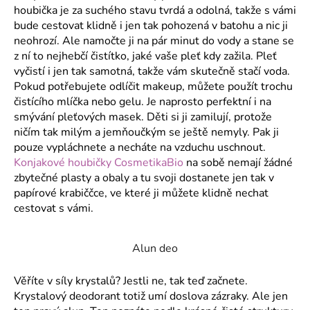
houbička je za suchého stavu tvrdá a odolná, takže s vámi
a
bude cestovat klidně i jen tak pohozená v batohu a nic ji
j
neohrozí. Ale namočte ji na pár minut do vody a stane se
í
z ní to nejhebčí čistítko, jaké vaše pleť kdy zažila. Pleť
t
vyčistí i jen tak samotná, takže vám skutečně stačí voda.
?
Pokud potřebujete odlíčit makeup, můžete použít trochu
čistícího mlíčka nebo gelu. Je naprosto perfektní i na
smývání pleťových masek. Děti si ji zamilují, protože
ničím tak milým a jemňoučkým se ještě nemyly. Pak ji
pouze vypláchnete a necháte na vzduchu uschnout.
HLEDAT
Konjakové houbičky CosmetikaBio
na sobě nemají žádné
zbytečné plasty a obaly a tu svoji dostanete jen tak v
papírové krabiččce, ve které ji můžete klidně nechat
cestovat s vámi.
D
o
Alun deo
p
o
r
Věříte v síly krystalů? Jestli ne, tak teď začnete.
u
Krystalový deodorant totiž umí doslova zázraky. Ale jen