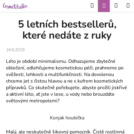
K
Přejít
Hledat
Nákup
M
Přihlášení
CZK
na
o
obsah
Zpět
Zpět
košík
š
5 letních bestsellerů,
í
C
které nedáte z ruky
k
o
p
16.6.2019
o
Léto je období minimalismu. Odhazujeme zbytečné
t
oblečení, odlehčujeme kosmetickou péči, prahneme po
ř
svěžesti, lehkosti a multifunkčnosti. Na dovolenou
e
chceme jet s čistou hlavou a ne s kufrem kosmetických
b
přípravků. Co skutečně pořebujete, abyste prožili jiskřivé
u
a aktivní léto, ať jste v lese, u vody nebo brouzdáte
světovými metropolemi?
j
e
t
Konjak houbička
e
Malý, ale neskutečně šikovný pomocník. Čistě rostlinná
n