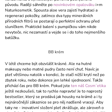
původu. Raději sáhněte po
novinkovém opalováku
i+m
Naturkosmetik. Spousta aloe vera zajistí hydrataci a
regeneraci pokožky, zatímco dva typy minerálních
přírodních filtrů se postarají o perfektní ochranu před
sluníčkem. Praktické balení s pumpičkou vám nikde
nevyteče, nic nezamastí a vejde se i do toho nejmenšího
batůžku.
BB krém
V létě chceme být obzvlášť krásné. Ale na hutné
makeupy nebo matné pudry často není chuť. Navíc je
pleť většinou natolik v kondici, že stačí nižší krytí než po
zbytek roku, nebo dokonce jen lehké sjednocení. Takže
přichází čas pro BB krém. Pokud jste
ten náš Cosm´etika
ještě nezkoušeli, tak to rychle napravte! Je to naprostý
bestseller, který se prodává jak housky na krámě a i ty
nejnáročnější zákaznice se pro něj nadšeně vracejí. Aby
taky ne - inovativní složení pleť zkrášluje, ale zároveň o