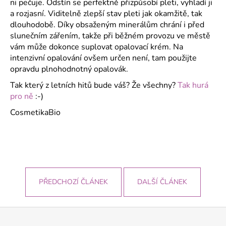
ni pečuje. Odstín se perfektně přizpůsobí pleti, vyhladí ji
a rozjasní. Viditelně zlepší stav pleti jak okamžitě, tak
dlouhodobě. Díky obsaženým minerálům chrání i před
slunečním zářením, takže při běžném provozu ve městě
vám může dokonce suplovat opalovací krém. Na
intenzivní opalování ovšem určen není, tam použijte
opravdu plnohodnotný opalovák.
Tak který z letních hitů bude váš? Že všechny?
Tak hurá
pro ně
:-)
CosmetikaBio
PŘEDCHOZÍ ČLÁNEK
DALŠÍ ČLÁNEK
Z