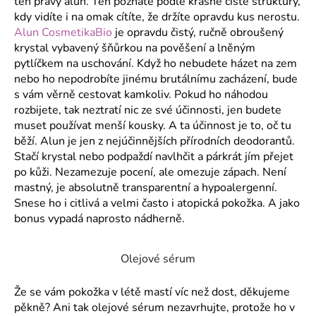
č
ten pravý alun. Ten poznáte podle krásné čisté struktury,
u
kdy vidíte i na omak cítíte, že držíte opravdu kus nerostu.
j
Alun CosmetikaBio
je opravdu čistý, ručně obroušený
e
krystal vybavený šňůrkou na pověšení a lněným
m
pytlíčkem na uschování. Když ho nebudete házet na zem
e
nebo ho nepodrobíte jinému brutálnímu zacházení, bude
s vám věrně cestovat kamkoliv. Pokud ho náhodou
rozbijete, tak neztratí nic ze své účinnosti, jen budete
muset používat menší kousky. A ta účinnost je to, oč tu
běží. Alun je jen z nejúčinnějších přírodních deodorantů.
Stačí krystal nebo podpaždí navlhčit a párkrát jím přejet
po kůži. Nezamezuje pocení, ale omezuje zápach. Není
mastný, je absolutně transparentní a hypoalergenní.
Snese ho i citlivá a velmi často i atopická pokožka. A jako
bonus vypadá naprosto nádherně.
Olejové sérum
Že se vám pokožka v létě mastí víc než dost, děkujeme
pěkně? Ani tak olejové sérum nezavrhujte, protože ho v