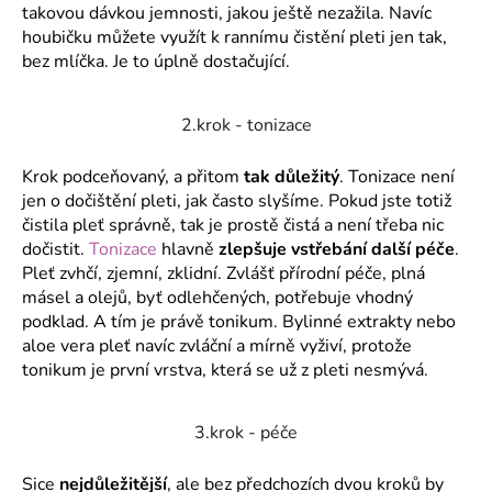
č
takovou dávkou jemnosti, jakou ještě nezažila. Navíc
u
houbičku můžete využít k rannímu čistění pleti jen tak,
j
bez mlíčka. Je to úplně dostačující.
e
m
e
2.krok - tonizace
Krok podceňovaný, a přitom
tak důležitý
. Tonizace není
jen o dočištění pleti, jak často slyšíme. Pokud jste totiž
čistila pleť správně, tak je prostě čistá a není třeba nic
dočistit.
Tonizace
hlavně
zlepšuje vstřebání další péče
.
Pleť zvhčí, zjemní, zklidní. Zvlášť přírodní péče, plná
másel a olejů, byť odlehčených, potřebuje vhodný
podklad. A tím je právě tonikum. Bylinné extrakty nebo
aloe vera pleť navíc zvláční a mírně vyživí, protože
tonikum je první vrstva, která se už z pleti nesmývá.
3.krok - péče
Sice
nejdůležitější
, ale bez předchozích dvou kroků by