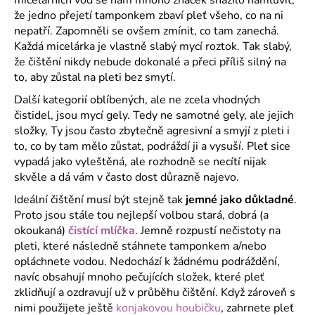
micelárních vod se nám mnoho značek snažilo namluvit,
a
že jedno přejetí tamponkem zbaví pleť všeho, co na ni
nepatří. Zapomněli se ovšem zmínit, co tam zanechá.
j
Každá micelárka je vlastně slabý mycí roztok. Tak slabý,
í
že čištění nikdy nebude dokonalé a přeci příliš silný na
t
to, aby zůstal na pleti bez smytí.
?
Další kategorií oblíbených, ale ne zcela vhodných
čistidel, jsou mycí gely. Tedy ne samotné gely, ale jejich
složky, Ty jsou často zbytečně agresivní a smyjí z pleti i
to, co by tam mělo zůstat, podráždí ji a vysuší. Pleť sice
vypadá jako vyleštěná, ale rozhodně se necítí nijak
HLEDAT
skvěle a dá vám v často dost důrazně najevo.
Ideální čištění musí být stejně tak
jemné jako důkladné
.
Proto jsou stále tou nejlepší volbou stará, dobrá (a
D
okoukaná)
čistící mlíčka
. Jemně rozpustí nečistoty na
o
pleti, které následně stáhnete tamponkem a/nebo
p
opláchnete vodou. Nedochází k žádnému podráždění,
o
navíc obsahují mnoho pečujících složek, které pleť
r
zklidňují a ozdravují už v průběhu čištění. Když zároveň s
u
nimi použijete ještě
konjakovou houbičku
, zahrnete pleť