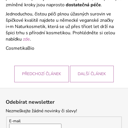
zmíněné kroky jsou naprosto
dostatečná péče
.
Jednoduchou, čistou péči plnou úžasných surovin ve
špičkové kvalitě najdete u německé veganské značky
i+m Naturkosmetik, která se už přes třicet let drží na
špici trhu s přírodní kosmetikou. Prohlédněte si celou
nabídku
zde
.
CosmetikaBio
PŘEDCHOZÍ ČLÁNEK
DALŠÍ ČLÁNEK
Z
á
Odebírat newsletter
p
Nezmeškejte žádné novinky či slevy!
a
t
E-mail