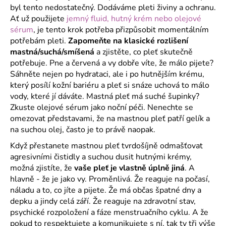
byl tento nedostatečný. Dodáváme pleti živiny a ochranu.
Ať už použijete
jemný fluid, hutný krém nebo olejové
sérum
, je tento krok potřeba přizpůsobit momentálním
potřebám pleti.
Zapomeňte na klasické rozlišení
mastná/suchá/smíšená
a zjistěte, co pleť skutečně
potřebuje. Pne a červená a vy dobře víte, že málo pijete?
Sáhněte nejen po hydrataci, ale i po hutnějším krému,
který posílí kožní bariéru a pleť si snáze uchová to málo
vody, které jí dáváte. Mastná pleť má suché šupinky?
Zkuste olejové sérum jako noční péči. Nenechte se
omezovat představami, že na mastnou pleť patří gelík a
na suchou olej, často je to právě naopak.
Když přestanete mastnou pleť tvrdošíjně odmašťovat
agresivními čistidly a suchou dusit hutnými krémy,
možná zjistíte, že
vaše pleť je vlastně úplně jiná
. A
hlavně - že je jako vy. Proměnlivá. Že reaguje na počasí,
náladu a to, co jíte a pijete. Že má občas špatné dny a
depku a jindy celá září. Že reaguje na zdravotní stav,
psychické rozpoložení a fáze menstruačního cyklu. A že
pokud to respektujete a komunikujete s ní, tak ty tři výše