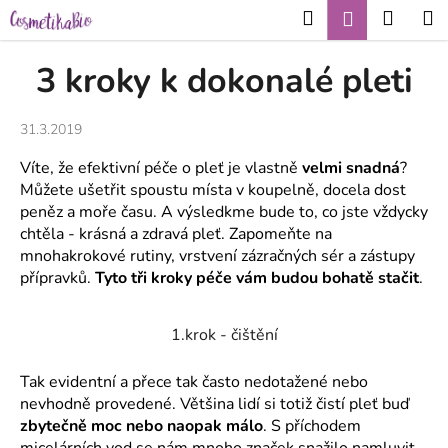
K
Přejít
Hledat
Nákup
M
Přihlášení
CZK
na
o
obsah
Zpět
Zpět
košík
š
3 kroky k dokonalé pleti
í
C
k
31.3.2019
o
p
Víte, že efektivní péče o pleť je vlastně
velmi snadná
?
o
Můžete ušetřit spoustu místa v koupelně, docela dost
t
peněz a moře času. A výsledkme bude to, co jste vždycky
chtěla - krásná a zdravá pleť. Zapomeňte na
ř
mnohakrokové rutiny, vrstvení zázračných sér a zástupy
e
přípravků.
Tyto tři kroky péče vám budou bohatě stačit
.
b
u
1.krok - čištění
j
e
Tak evidentní a přece tak často nedotažené nebo
t
nevhodně provedené. Většina lidí si totiž čistí pleť buď
e
zbytečně moc nebo naopak málo
. S příchodem
n