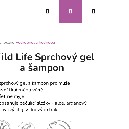
Hledat
Přihlášení
Nákupní
CZK
košík
rné
dnoceno
Podrobnosti hodnocení
ení
ld Life Sprchový gel
tu
a šampon
ek.
sprchový gel a šampon pro muže
svěží kořeněná vůně
šetrně myje
obsahuje pečující složky - aloe, arganový,
olivový olej, vilínový extrakt