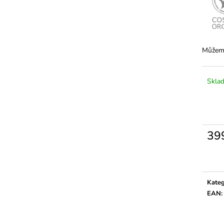
Můžeme
Skla
39
Měrn
cena:
Kateg
EAN
: