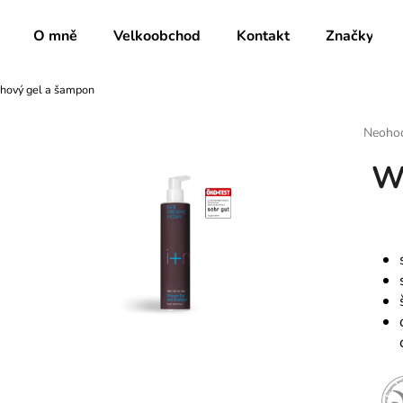
O mně
Velkoobchod
Kontakt
Značky
chový gel a šampon
Co potřebujete najít?
Průmě
Neoho
hodnoc
Wi
produk
HLEDAT
je
0,0
z
5
Doporučujeme
hvězdič