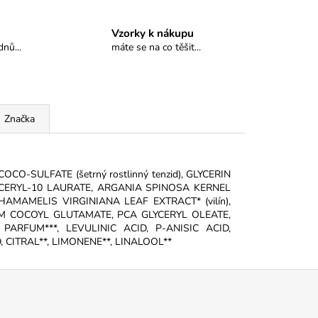
Vzorky k nákupu
nů...
máte se na co těšit...
Značka
CO-SULFATE (šetrný rostlinný tenzid), GLYCERIN
LYGLYCERYL-10 LAURATE, ARGANIA SPINOSA KERNEL
), HAMAMELIS VIRGINIANA LEAF EXTRACT* (vilín),
M COCOYL GLUTAMATE, PCA GLYCERYL OLEATE,
, PARFUM***, LEVULINIC ACID, P-ANISIC ACID,
 CITRAL**, LIMONENE**, LINALOOL**