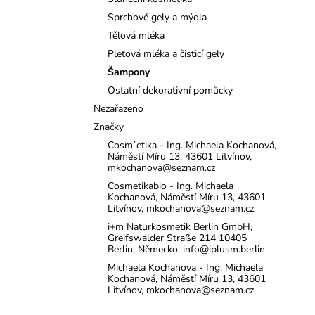
l
Sprchové gely a mýdla
Tělová mléka
Pleťová mléka a čisticí gely
Šampony
Ostatní dekorativní pomůcky
Nezařazeno
Značky
Cosm´etika - Ing. Michaela Kochanová,
Náměstí Míru 13, 43601 Litvínov,
mkochanova@seznam.cz
Cosmetikabio - Ing. Michaela
Kochanová, Náměstí Míru 13, 43601
Litvínov, mkochanova@seznam.cz
i+m Naturkosmetik Berlin GmbH,
Greifswalder Straße 214 10405
Berlin, Německo, info@iplusm.berlin
Michaela Kochanova - Ing. Michaela
Kochanová, Náměstí Míru 13, 43601
Litvínov, mkochanova@seznam.cz