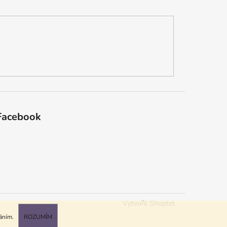
Facebook
Vytvořil Shoptet
váním.
ROZUMÍM