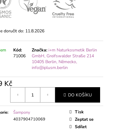
 doručit do:
11.8.2026
dem
Kód:
Značka:
i+m Naturkosmetik Berlin
71006
GmbH, Greifswalder Straße 214
10405 Berlin, Německo,
info@iplusm.berlin
9 Kč
á
DO KOŠÍKU
Tisk
orie
:
Šampony
4037904710069
Zeptat se
Sdílet