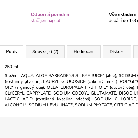
Odborná poradna
Vše skladem
stačí jen napsat...
dodání do 1-3 d
Popis
Související (2)
Hodnocení
Diskuze
250 ml
Složení: AQUA, ALOE BARBADENSIS LEAF JUICE* (aloe), SODIUM CO
(rostlinný glycerin), LAURYL GLUCOSIDE (cukerný tenzit), PO
OIL* (arganový olej), OLEA EUROPAEA FRUIT OIL* (olivový olej
GLYCERYL CAPRYLATE, SODIUM COCOYL GLUTAMATE, DISODIU
LACTIC ACID (rostlinná kyselina mléčná), SODIUM CHLORIDE
ALCOHOL*, SODIUM LEVULINATE, SODIUM PHYTATE, CITRIC ACID,