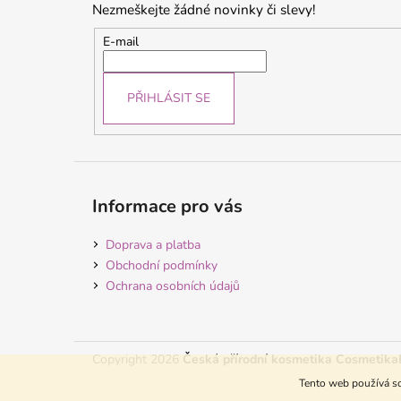
Nezmeškejte žádné novinky či slevy!
a
t
E-mail
í
PŘIHLÁSIT SE
Informace pro vás
Doprava a platba
Obchodní podmínky
Ochrana osobních údajů
Copyright 2026
Česká přírodní kosmetika Cosmetika
Tento web používá so