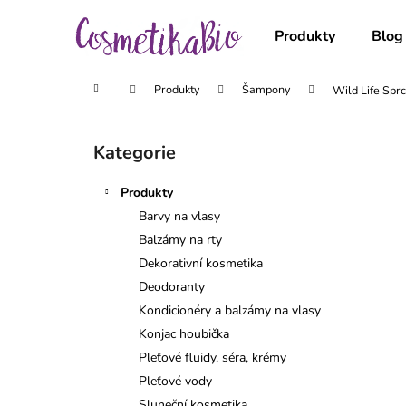
K
Přejít
na
o
Produkty
Blog
obsah
Zpět
Zpět
š
do
do
í
Domů
Produkty
Šampony
Wild Life Spr
obchodu
obchodu
k
P
o
Kategorie
Přeskočit
s
kategorie
t
Produkty
r
Barvy na vlasy
a
Balzámy na rty
n
Dekorativní kosmetika
n
Deodoranty
í
Kondicionéry a balzámy na vlasy
p
Konjac houbička
a
Pleťové fluidy, séra, krémy
n
Pleťové vody
e
Sluneční kosmetika