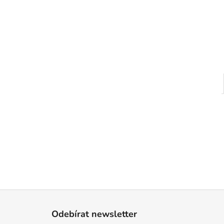
Z
á
Odebírat newsletter
p