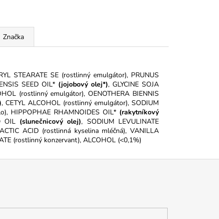
Značka
RYL STEARATE SE (rostlinný emulgátor), PRUNUS
ENSIS SEED OIL*
(jojobový olej*)
, GLYCINE SOJA
ALCOHOL (rostlinný emulgátor), OENOTHERA BIENNIS
)
, CETYL ALCOHOL (rostlinný emulgátor), SODIUM
adlo), HIPPOPHAE RHAMNOIDES OIL*
(rakytníkový
D OIL
(slunečnicový olej)
, SODIUM LEVULINATE
LACTIC ACID (rostlinná kyselina mléčná), VANILLA
TE (rostlinný konzervant), ALCOHOL (<0,1%)