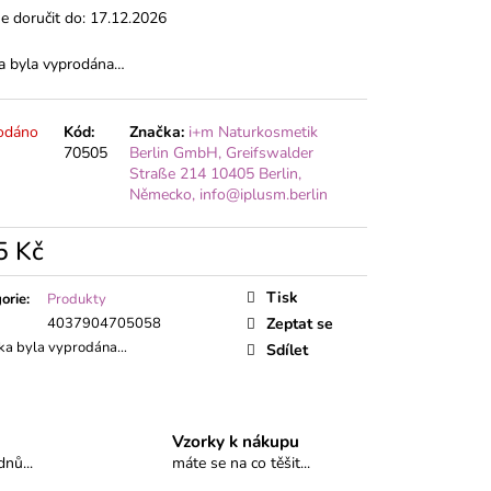
 doručit do:
17.12.2026
a byla vyprodána…
odáno
Kód:
Značka:
i+m Naturkosmetik
70505
Berlin GmbH, Greifswalder
Straße 214 10405 Berlin,
Německo, info@iplusm.berlin
5 Kč
á
Tisk
orie
:
Produkty
4037904705058
Zeptat se
ka byla vyprodána…
Sdílet
Vzorky k nákupu
nů...
máte se na co těšit...