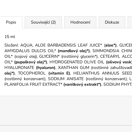
Popis
Související (2)
Hodnocení
Diskuze
15 ml
Složení: AQUA, ALOE BARBADENSIS LEAF JUICE* (
aloe*)
, GLYCE
AMYGDALUS DULCIS OIL*
(mandlový olej*)
, SIMMONDSIA CHIN
OIL* (sojový olej), GLYCERIN* (rostlinný glycerin*), CETEARYL 
OIL*
(pupalkový olej
*)
, HYDROGENATED OLIVE OIL
(olivový vosk
HYALURONATE
(hyaluron)
, XANTHAN GUM (rostlinné zahušťov
olej*)
, TOCOPHEROL
(vitamin E)
, HELIANTHUS ANNUUS SEE
(rostlinný konzervant), SODIUM ANISATE (rostlinný konzervant), 
PLANIFOLIA FRUIT EXTRACT*
(vanilkový extrakt*)
, SODIUM PHYTA