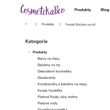
K
Přejít
na
o
Produkty
Blog
obsah
Zpět
Zpět
š
do
do
í
Domů
Produkty
Freistil Balzám na oči
obchodu
obchodu
k
P
o
Kategorie
Přeskočit
s
kategorie
t
Produkty
r
Barvy na vlasy
a
Balzámy na rty
n
Dekorativní kosmetika
n
Deodoranty
í
Kondicionéry a balzámy na vlasy
p
Konjac houbička
a
Pleťové fluidy, séra, krémy
n
Pleťové vody
e
Sluneční kosmetika