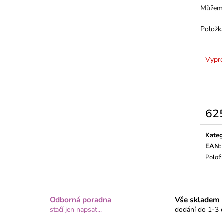
Můžeme
Položk
Vypr
62
Měrn
cena:
Kateg
EAN
:
Polož
Odborná poradna
Vše skladem
stačí jen napsat...
dodání do 1-3 d