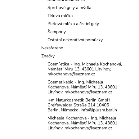
l
Sprchové gely a mýdla
Tělová mléka
Pleťová mléka a čisticí gely
Šampony
Ostatní dekorativní pomůcky
Nezařazeno
Značky
Cosm´etika - Ing. Michaela Kochanová,
Náměstí Míru 13, 43601 Litvínov,
mkochanova@seznam.cz
Cosmetikabio - Ing. Michaela
Kochanová, Náměstí Míru 13, 43601
Litvínov, mkochanova@seznam.cz
i+m Naturkosmetik Berlin GmbH,
Greifswalder Straße 214 10405
Berlin, Německo, info@iplusm.berlin
Michaela Kochanova - Ing. Michaela
Kochanová, Náměstí Míru 13, 43601
Litvínov, mkochanova@seznam.cz