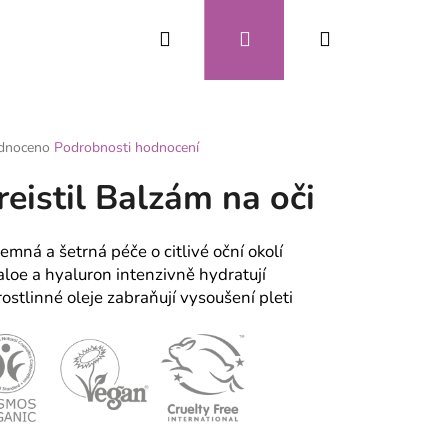
Hledat
Přihlášení
Nákupní
CZK
košík
rné
dnoceno
Podrobnosti hodnocení
ení
reistil Balzám na oči
tu
jemná a šetrná péče o citlivé oční okolí
aloe a hyaluron intenzivně hydratují
ek.
rostlinné oleje zabraňují vysoušení pleti