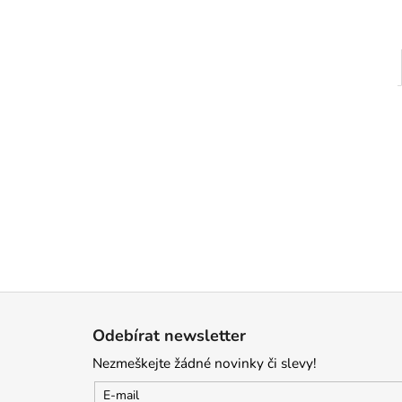
Z
á
Odebírat newsletter
p
Nezmeškejte žádné novinky či slevy!
a
t
E-mail