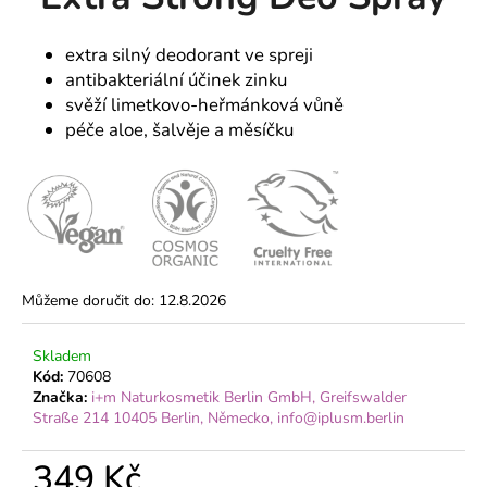
je
a
0,0
z
j
extra silný deodorant ve spreji
5
antibakteriální účinek zinku
í
hvězdiček.
svěží limetkovo-heřmánková vůně
t
péče aloe, šalvěje a měsíčku
?
HLEDAT
Můžeme doručit do:
12.8.2026
D
Skladem
o
Kód:
70608
p
Značka:
i+m Naturkosmetik Berlin GmbH, Greifswalder
o
Straße 214 10405 Berlin, Německo, info@iplusm.berlin
r
u
349 Kč