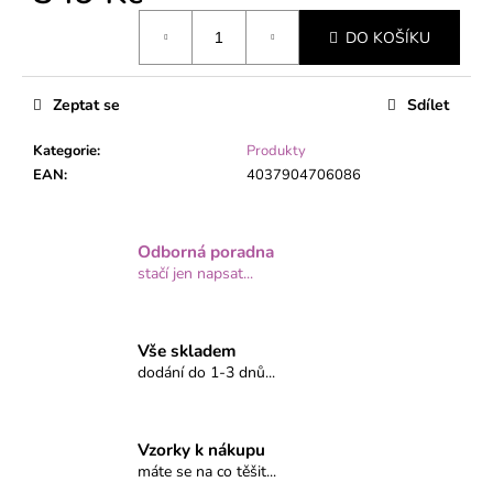
č
Měrná
u
DO KOŠÍKU
cena:
j
e
m
Zeptat se
Sdílet
e
Kategorie
:
Produkty
EAN
:
4037904706086
Odborná poradna
stačí jen napsat...
Vše skladem
dodání do 1-3 dnů...
Vzorky k nákupu
máte se na co těšit...