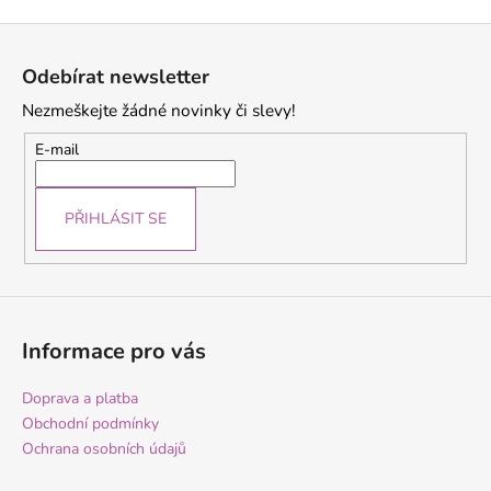
Z
á
Odebírat newsletter
p
Nezmeškejte žádné novinky či slevy!
a
t
E-mail
í
PŘIHLÁSIT SE
Informace pro vás
Doprava a platba
Obchodní podmínky
Ochrana osobních údajů