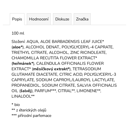
Popis
Hodnocení
Diskuze
Značka
100 ml
Složení: AQUA, ALOE BARBADENSIS LEAF JUICE*
(
aloe*
), ALCOHOL DENAT., POLYGLYCERYL-4 CAPRATE,
TRIETHYL CITRATE, ALCOHOL, ZINC RICINOLEATE,
CHAMOMILLA RECUTITA FLOWER EXTRACT*
(
heřmánek*
), CALENDULA OFFICINALIS FLOWER
EXTRACT* (
měsíčkový extrakt*
), TETRASODIUM
GLUTAMATE DIACETATE, CITRIC ACID, POLYGLYCERYL-3
CAPRYLATE, SODIUM CAPROYL/LAUROYL LACTYLATE,
PROPANEDIOL, SODIUM CITRATE, SALVIA OFFICINALIS
OIL (
šalvěj
), PARFUM***, CITRAL**, LIMONENE**,
LINALOOL**
* bio
** z éterických olejů
*** přírodní parfemace