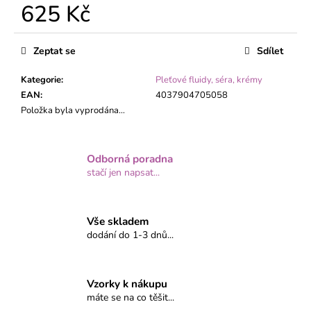
č
625 Kč
u
j
Měrná
e
cena:
Zeptat se
Sdílet
m
e
Kategorie
:
Pleťové fluidy, séra, krémy
EAN
:
4037904705058
Položka byla vyprodána…
Odborná poradna
stačí jen napsat...
Vše skladem
dodání do 1-3 dnů...
Vzorky k nákupu
máte se na co těšit...