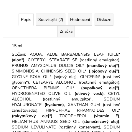
Popis
Související (2)
Hodnocení
Diskuze
Značka
15 ml
Složení: AQUA, ALOE BARBADENSIS LEAF JUICE*
(
aloe*)
, GLYCERYL STEARATE SE (rostlinný emulgátor),
PRUNUS AMYGDALUS DULCIS OIL*
(mandlový olej*)
,
SIMMONDSIA CHINENSIS SEED OIL*
(jojobový olej*)
,
GLYCINE SOJA OIL* (sojový olej), GLYCERIN* (rostlinný
glycerin*), CETEARYL ALCOHOL (rostlinný emulgátor),
OENOTHERA BIENNIS OIL*
(pupalkový olej
*)
,
HYDROGENATED OLIVE OIL
(olivový vosk)
, CETYL
ALCOHOL (rostlinný emulgátor), SODIUM
HYALURONATE
(hyaluron)
, XANTHAN GUM (rostlinné
zahušťovadlo), HIPPOPHAE RHAMNOIDES OIL*
(rakytníkový olej*)
, TOCOPHEROL
(vitamin E)
,
HELIANTHUS ANNUUS SEED OIL
(slunečnicový olej)
,
SODIUM LEVULINATE (rostlinný konzervant), SODIUM