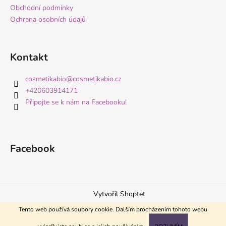
Obchodní podmínky
Ochrana osobních údajů
Kontakt
cosmetikabio
@
cosmetikabio.cz
+420603914171
Připojte se k nám na Facebooku!
Facebook
Vytvořil Shoptet
Copyright 2026
Česká přírodní kosmetika CosmetikaBio
.
Tento web používá soubory cookie. Dalším procházením tohoto webu
Všechna práva vyhrazena.