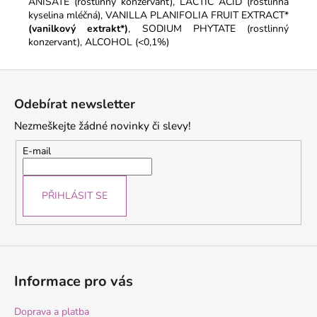
ANISATE (rostlinný konzervant), LACTIC ACID (rostlinná
kyselina mléčná), VANILLA PLANIFOLIA FRUIT EXTRACT*
(vanilkový extrakt*)
, SODIUM PHYTATE (rostlinný
konzervant), ALCOHOL (<0,1%)
Z
á
Odebírat newsletter
p
Nezmeškejte žádné novinky či slevy!
a
t
E-mail
í
PŘIHLÁSIT SE
Informace pro vás
Doprava a platba