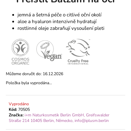
je
a
0,0
z
j
jemná a šetrná péče o citlivé oční okolí
5
aloe a hyaluron intenzivně hydratují
í
hvězdiček.
rostlinné oleje zabraňují vysoušení pleti
t
?
HLEDAT
Můžeme doručit do:
16.12.2026
Položka byla vyprodána…
D
o
Vyprodáno
p
Kód:
70505
o
Značka:
i+m Naturkosmetik Berlin GmbH, Greifswalder
r
Straße 214 10405 Berlin, Německo, info@iplusm.berlin
u