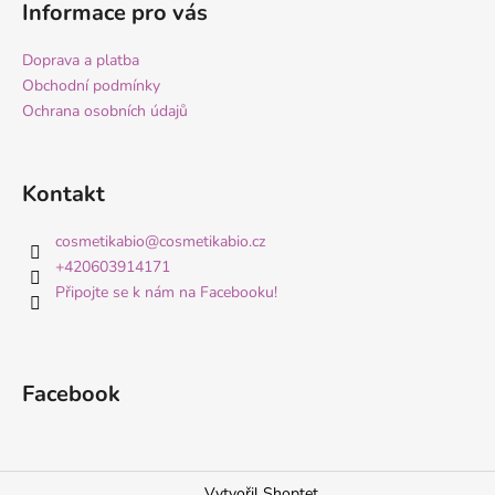
Informace pro vás
a
j
Doprava a platba
í
Obchodní podmínky
t
Ochrana osobních údajů
?
Kontakt
cosmetikabio
@
cosmetikabio.cz
HLEDAT
+420603914171
Připojte se k nám na Facebooku!
D
o
Facebook
p
o
r
u
Vytvořil Shoptet