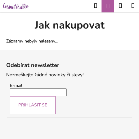
K
Přejít
Hledat
Nákup
M
Přihlášení
CZK
na
o
obsah
Zpět
Zpět
košík
š
Jak nakupovat
í
C
k
o
Záznamy nebyly nalezeny...
p
Z
o
á
Odebírat newsletter
t
p
ř
Nezmeškejte žádné novinky či slevy!
a
e
t
E-mail
b
í
u
j
PŘIHLÁSIT SE
e
t
e
n