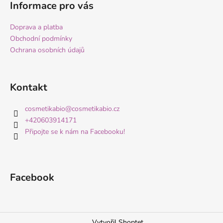
Informace pro vás
a
j
Doprava a platba
í
Obchodní podmínky
t
Ochrana osobních údajů
?
Kontakt
cosmetikabio
@
cosmetikabio.cz
HLEDAT
+420603914171
Připojte se k nám na Facebooku!
D
o
Facebook
p
o
r
u
Vytvořil Shoptet