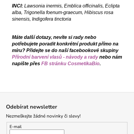
INCI:
Lawsonia inermis, Emblica officinalis, Eclipta
alba, Trigonella foenum-graecum, Hibiscus rosa
sinensis, Indigofera tinctoria
Máte další dotazy, nevíte si rady nebo
potřebujete poradit konkrétní produkt přímo na
míru? Přidejte se do naší facebookové skupiny
Přírodní barvení vlasů - návody a rady
nebo nám
napište přes
FB stránku CosmetikaBio
.
Z
á
Odebírat newsletter
p
Nezmeškejte žádné novinky či slevy!
a
t
E-mail