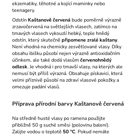
ekzematiky, těhotné a kojící maminky nebo
teenagery.
Odstín
Kaštanově červená
bude poměrně výrazně
zrzavočervená na světlejších vlasech, zatímco na
tmavých vlasech vykouzlí hebký, teple hnědý
odstín, který skutečně
připomene zralé kaštany
.
Není vhodná na chemicky zesvětlované vlasy. Díky
obsahu ibišku působí nejen výrazně antioxidačním
účinkem, ale také dodá vlasům
červenohnědý
odlesk
. Je vhodná i pro tmavší vlasy, na kterých ale
nemusí být příliš výrazná. Obsahuje pískavici, která
velmi příznivě působí na zdraví vlasové pokožky a
omezuje padání vlasů.
Příprava přírodní barvy Kaštanově červená
Na středně husté vlasy po ramena použijte
přibližně 50 g suché směsi (polovinu balení).
Zalijte vodou o teplotě
50 °C
. Pokud nemáte