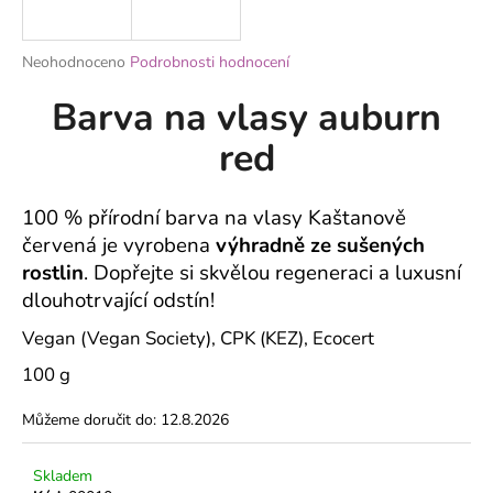
a
j
Průměrné
Neohodnoceno
Podrobnosti hodnocení
í
hodnocení
Barva na vlasy auburn
produktu
t
je
?
red
0,0
z
5
hvězdiček.
100 % přírodní barva na vlasy Kaštanově
červená je vyrobena
výhradně ze sušených
HLEDAT
rostlin
. Dopřejte si skvělou regeneraci a luxusní
dlouhotrvající odstín!
Vegan (Vegan Society), CPK (KEZ), Ecocert
D
o
100 g
p
o
Můžeme doručit do:
12.8.2026
r
u
Skladem