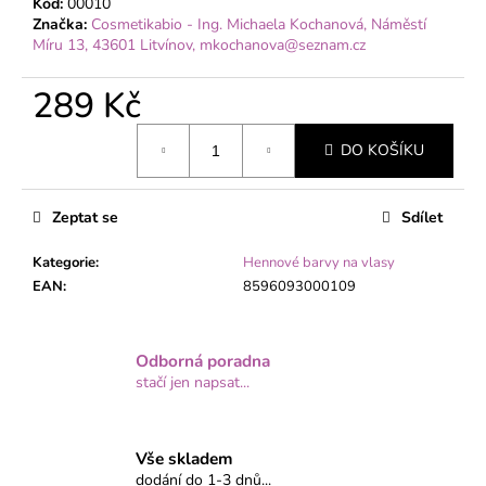
č
Kód:
00010
u
Značka:
Cosmetikabio - Ing. Michaela Kochanová, Náměstí
Míru 13, 43601 Litvínov, mkochanova@seznam.cz
j
e
289 Kč
m
e
Měrná
DO KOŠÍKU
cena:
Zeptat se
Sdílet
Kategorie
:
Hennové barvy na vlasy
EAN
:
8596093000109
Odborná poradna
stačí jen napsat...
Vše skladem
dodání do 1-3 dnů...