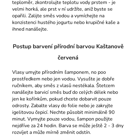
teploměr, zkontrolujte teplotu vody prstem - je
velmi horká, ale prst v ní udržíte, aniž byste se
opařili. Zalijte směs vodou a vymíchejte na
konzistenci hustého jogurtu nebo krupičné kaše a
ihned nanášejte.
Postup barvení přírodní barvou Kaštanově
červená
Vlasy umyjte přírodním šamponem, no poo
prostředkem nebo jen vodou. Vysušte je dobře
ručníkem, aby směs z vlasů nestékala. Štetcem
nanášejte barvicí směs buď do celých délek nebo
jen ke kořínkům, pokud chcete dobarvit pouze
odrosty. Zabalte vlasy do folie nebo je zakryjte
igelitovou čepicí. Nechte působit minimálně 90
minut. Vymyjte pouze vodou, šampon použijte
nejdříve za 24 hodin. Barva se může ještě 2 - 3 dny
rozvíjet a může mírně změnit odstín.